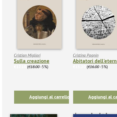
Cristian Migliori
Cristina Pagnin
Sulla creazione
Abitatori dell'eter
€17.10
(
€18.00
-5%)
€15.20
(
€16.00
-5%)
Aggiungi al carrello
Aggiungi al ca
Iscriviti