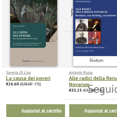
per riman
sulle n
Saverio Di Liso
Antonio Russo
La causa dei poveri
Alle radici della Rer
Novarum
€26.60
(
€28.00
-5%)
Seguic
€33.25
(
€35.00
-5%)
Aggiungi al carrello
Aggiungi al carr
Twitter