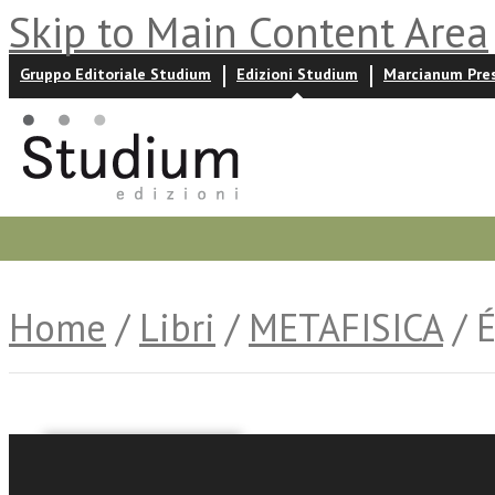
Skip to Main Content Area
Gruppo Editoriale Studium
Edizioni Studium
Marcianum Pre
Promozioni
Prossime uscite
Autori
News ed event
Home
/
Libri
/
METAFISICA
/ 
a cura di