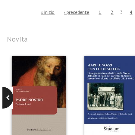
« inizio
‹ precedente
1
2
3
4
Novità