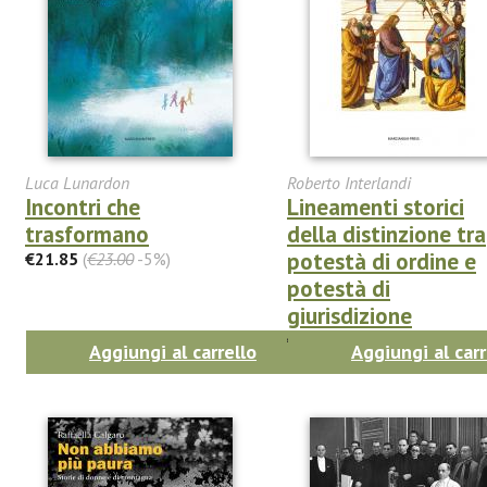
Luca Lunardon
Roberto Interlandi
Incontri che
Lineamenti storici
trasformano
della distinzione tra
potestà di ordine e
€21.85
(
€23.00
-5%)
potestà di
giurisdizione
€21.85
(
€23.00
-5%)
Aggiungi al carrello
Aggiungi al carr