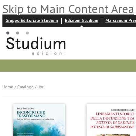
Skip to Main Content Area
Gruppo Editoriale Studium
Edizioni Studium
Marcianum Pre
Promozioni
Prossime uscite
Autori
News ed event
Home
/
Catalogo
/
libri