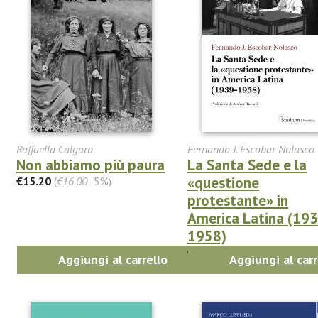
Raffaella Calgaro
Fernando J. Escobar Nolasco
Non abbiamo più paura
La Santa Sede e la
«questione
€15.20
(
€16.00
-5%)
protestante» in
America Latina (193
1958)
€21.85
(
€23.00
-5%)
Aggiungi al carrello
Aggiungi al carr