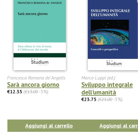
Francesca Romana de' Angelis
Marco Luppi (ed.)
Sarà ancora giorno
Sviluppo integrale
dell'umanità
€12.35
(
€13.00
-5%)
€23.75
(
€25.00
-5%)
Aggiungi al carrello
Aggiungi al carr