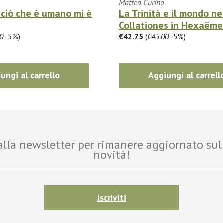
Matteo Curina
 ciò che è umano mi è
La Trinità e il mondo ne
Collationes in Hexaëmero
0
-5%)
€42.75
(
€45.00
-5%)
ungi al carrello
Aggiungi al carrell
i alla newsletter per rimanere aggiornato sul
novità!
Iscriviti