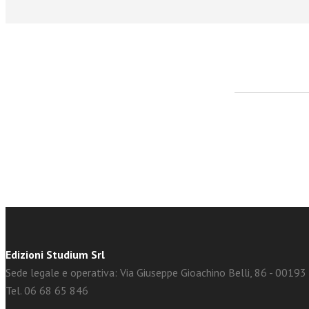
facebook
Twitter
Edizioni Studium Srl
Sede legale e operativa: Via Giuseppe Gioachino Belli, 86 - 0019
Tel. 06 68 65 846