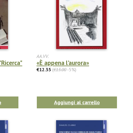
AA.VV.
"Ricerca"
«È appena l'aurora»
€12.35
(
€13.00
-5%)
o
Aggiungi al carrello