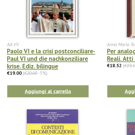
AA.VV.
Anna Maria Ta
Paolo VI e la crisi postconciliare-
Per analo
Paul VI und die nachkonziliare
Reali. Att
krise. Ediz. bilingue
€18.52
(
€19.5
€19.00
(
€20.00
-5%)
Aggiungi al carrello
Aggi