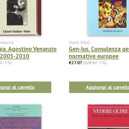
mburini
Dario Vitali
gia. Agostino Venanzio
Gen-Ius. Consulenza ge
i 2005-2010
normative europee
0
-5%)
€27.07
(
€28.50
-5%)
ungi al carrello
Aggiungi al carrell