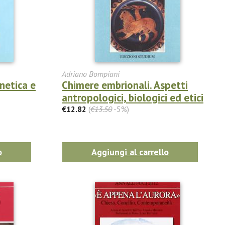
Adriano Bompiani
netica e
Chimere embrionali. Aspetti
antropologici, biologici ed etici
€12.82
(
€13.50
-5%)
o
Aggiungi al carrello