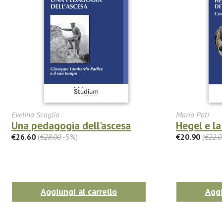
Evelina Scaglia
Mario Pati
Una pedagogia dell'ascesa
Hegel e la
€26.60
(
€28.00
-5%)
€20.90
(
€22.0
Aggiungi al carrello
Aggi