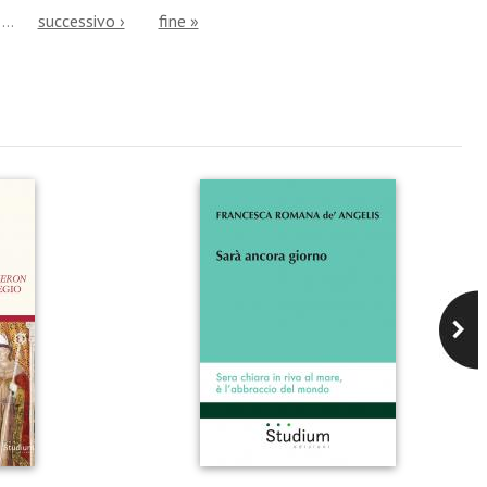
…
successivo ›
fine »