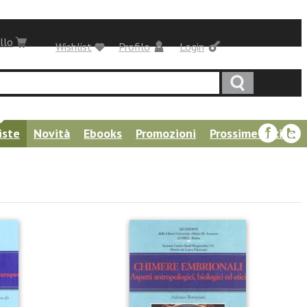
llo
Wishlist
Profilo
Login
iste
Novità
Ebooks
Promozioni
Prossime uscite