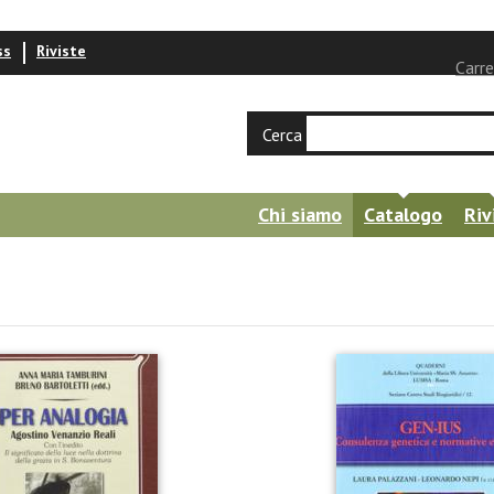
ss
Riviste
Carre
Cerca
Chi siamo
Catalogo
Riv