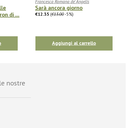
Francesca Romana de' Angelis
lle
Sarà ancora giorno
n di ...
€12.35
(
€13.00
-5%)
o
Aggiungi al carrello
le nostre