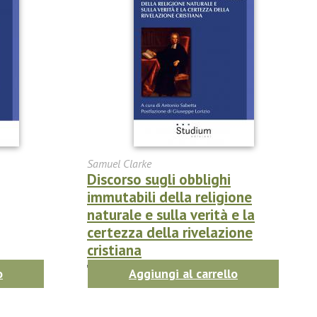
Samuel Clarke
Discorso sugli obblighi
immutabili della religione
naturale e sulla verità e la
certezza della rivelazione
cristiana
€30.40
(
€32.00
-5%)
o
Aggiungi al carrello