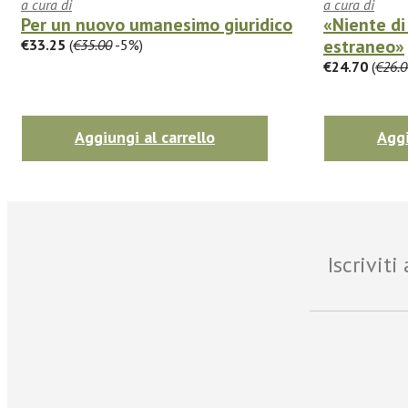
a cura di
a cura di
Per un nuovo umanesimo giuridico
«Niente di
estraneo»
€33.25
(
€35.00
-5%)
€24.70
(
€26.0
Aggiungi al carrello
Aggi
Iscrivit