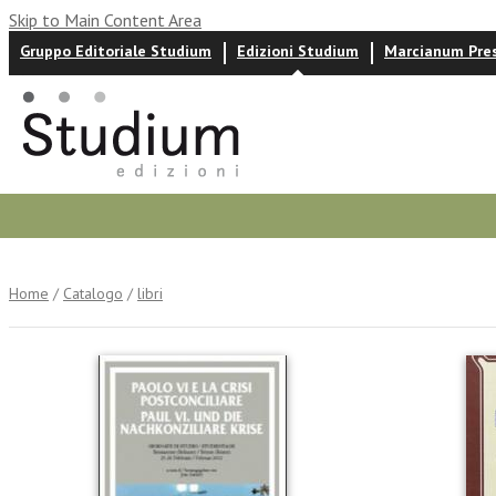
Skip to Main Content Area
Gruppo Editoriale Studium
Edizioni Studium
Marcianum Pre
Autori
News ed eventi
Recensioni
Home
/
Catalogo
/
libri