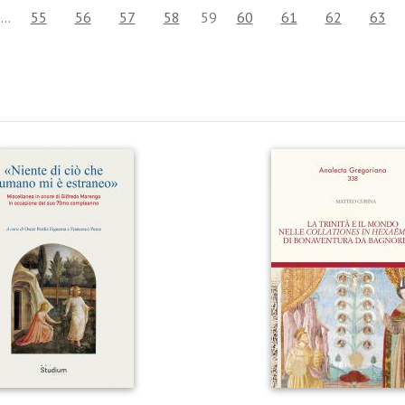
…
55
56
57
58
59
60
61
62
63