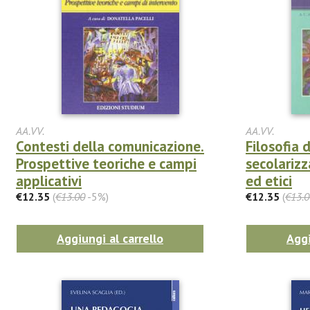
AA.VV.
AA.VV.
Contesti della comunicazione.
Filosofia d
Prospettive teoriche e campi
secolarizza
applicativi
ed etici
€12.35
(
€13.00
-5%)
€12.35
(
€13.0
Aggiungi al carrello
Aggi