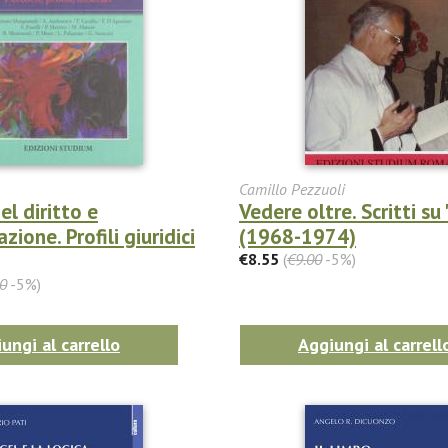
Camillo Pezzuoli
el diritto e
Vedere oltre. Scritti su 
zione. Profili giuridici
(1968-1974)
€8.55
(
€9.00
-5%)
0
-5%)
ungi al carrello
Aggiungi al carrell