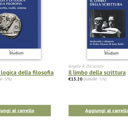
Angelo R. Dicuonzo
 logica della filosofia
Il limbo della scrittura
0
-5%)
€15.20
(
€16.00
-5%)
ungi al carrello
Aggiungi al carrell