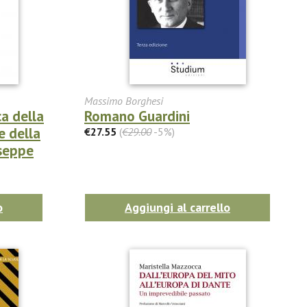
Massimo Borghesi
a della
Romano Guardini
e della
€27.55
(
€29.00
-5%)
useppe
o
Aggiungi al carrello