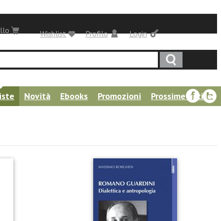
llo
Wishlist
Profilo
Login
iste
Novità
Ebooks
Promozioni
Prossime uscite