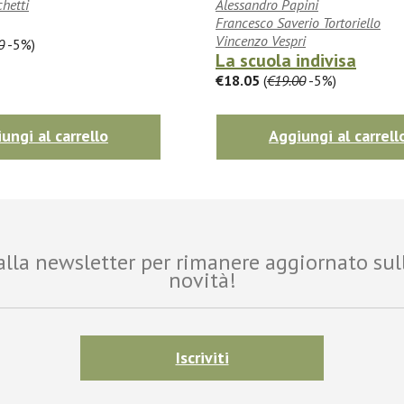
chetti
Alessandro Papini
Francesco Saverio Tortoriello
Vincenzo Vespri
0
-5%)
La scuola indivisa
€18.05
(
€19.00
-5%)
ungi al carrello
Aggiungi al carrell
i alla newsletter per rimanere aggiornato sul
novità!
Iscriviti