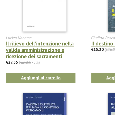
Lucien Nanama
Giuditta Bosca
Il rilievo dell'intenzione nella
Il destino
valida amministrazione e
€15.20
(
€16.0
ricezione dei sacramenti
€27.55
(
€29.00
-5%)
Aggiungi al carrello
Aggi