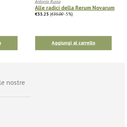
Antonio Russo
Alle radici della Rerum Novarum
€33.25
(
€35.00
-5%)
o
Aggiungi al carrello
le nostre