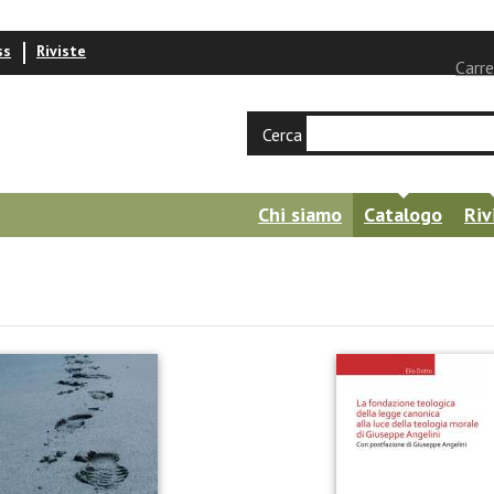
ss
Riviste
Carre
Cerca
Chi siamo
Catalogo
Riv