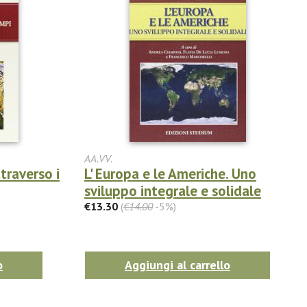
AA.VV.
traverso i
L' Europa e le Americhe. Uno
sviluppo integrale e solidale
€13.30
(
€14.00
-5%)
o
Aggiungi al carrello