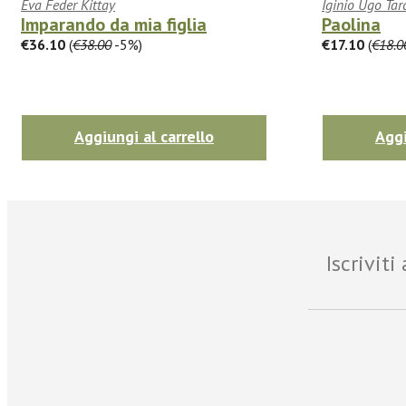
Eva Feder Kittay
Iginio Ugo Tar
Imparando da mia figlia
Paolina
€36.10
(
€38.00
-5%)
€17.10
(
€18.0
Aggiungi al carrello
Aggi
Iscrivit