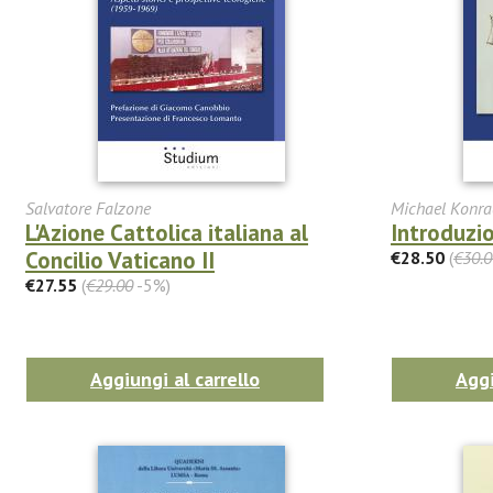
Salvatore Falzone
Michael Konra
L'Azione Cattolica italiana al
Introduzio
Concilio Vaticano II
€28.50
(
€30.0
€27.55
(
€29.00
-5%)
Aggiungi al carrello
Aggi