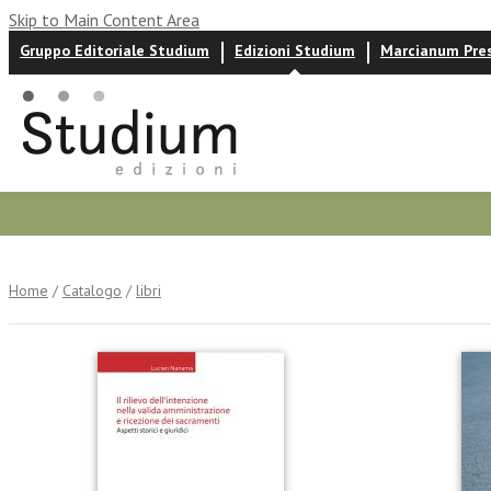
Skip to Main Content Area
Gruppo Editoriale Studium
Edizioni Studium
Marcianum Pre
Autori
News ed eventi
Recensioni
Home
/
Catalogo
/
libri