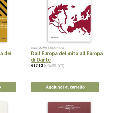
Maristella Mazzocca
ia dei
Dall’Europa del mito all’Europa
di Dante
€17.10
(
€18.00
-5%)
o
Aggiungi al carrello