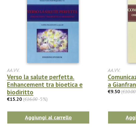
AA.VV.
AA.VV.
Verso la salute perfetta.
Comunicaz
Enhancement tra bioetica e
a Gianfra
biodiritto
€9.50
(
€10.00
€15.20
(
€16.00
-5%)
Aggiungi al carrello
Aggi