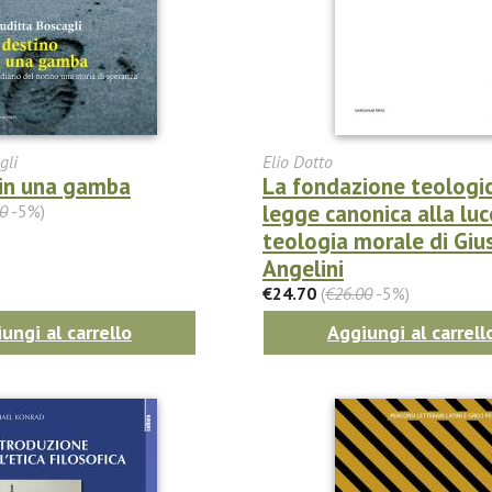
gli
Elio Dotto
 in una gamba
La fondazione teologic
legge canonica alla luc
0
-5%)
teologia morale di Gi
Angelini
€24.70
(
€26.00
-5%)
ungi al carrello
Aggiungi al carrell