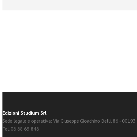
facebook
Twitter
Edizioni Studium Srl
Sede legale e operativa: Via Giuseppe Gioachino Belli, 86 - 0019
Tel. 06 68 65 846