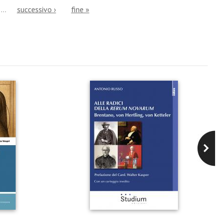
…
successivo ›
fine »