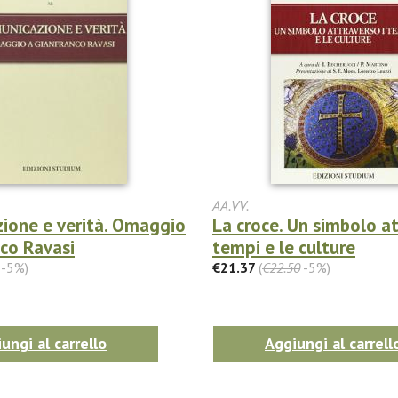
AA.VV.
ione e verità. Omaggio
La croce. Un simbolo at
nco Ravasi
tempi e le culture
-5%)
€21.37
(
€22.50
-5%)
ungi al carrello
Aggiungi al carrell