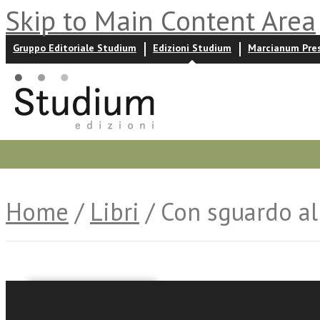
Skip to Main Content Area
Gruppo Editoriale Studium
Edizioni Studium
Marcianum Pre
Promozioni
Prossime uscite
Autori
News ed event
Home
/
Libri
/ Con sguardo a
Elisabetta Villano