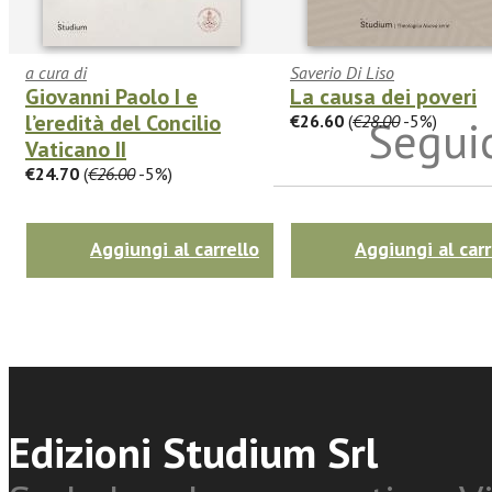
a cura di
Saverio Di Liso
Giovanni Paolo I e
La causa dei poveri
l’eredità del Concilio
€26.60
(
€28.00
-5%)
Seguic
Vaticano II
€24.70
(
€26.00
-5%)
Twitter
Aggiungi al carrello
Aggiungi al carr
Edizioni Studium Srl