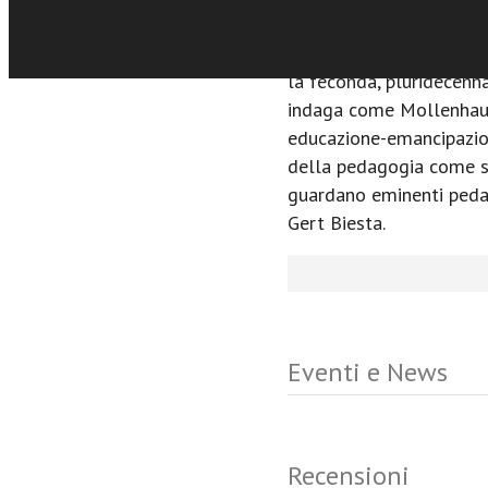
sociale, ora la scienza c
definitivamente – la pe
la feconda, pluridecennal
indaga come Mollenhaue
educazione-emancipazion
della pedagogia come sa
guardano eminenti peda
Gert Biesta.
Eventi e News
Recensioni