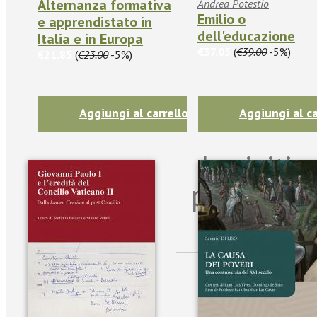
Alternanza formativa
Andrea Potestio
Emilio o
e apprendistato in
dell'educazione
Italia e in Europa
€37.05
(
€39.00
-5%)
€21.85
(
€23.00
-5%)
Aggiungi al carrello
Aggiungi al ca
Iscriviti
per riman
sulle n