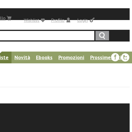
llo
Wishlist
Profilo
Login
iste
Novità
Ebooks
Promozioni
Prossime uscite
na