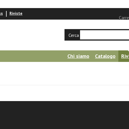
ss
Riviste
Carre
Cerca
Chi siamo
Catalogo
Riv
alla relazione d'aiuto per la persona anzia