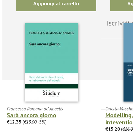
Aggiungi al carrello
Ag
Iscrivit
Francesca Romana de' Angelis
Orietta Vacchel
Sarà ancora giorno
Modelling
inteventio
€12.35
(
€13.00
-5%)
facebook
Twitter
€15.20
(
€16.0