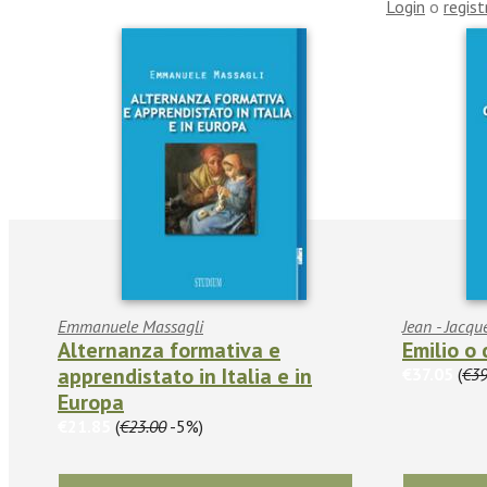
Login
o
regist
Emmanuele Massagli
Jean - Jacq
Alternanza formativa e
Emilio o
apprendistato in Italia e in
€37.05
(
€39
Europa
€21.85
(
€23.00
-5%)