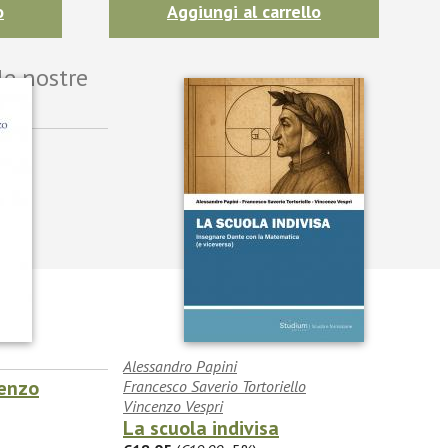
o
Aggiungi al carrello
le nostre
Alessandro Papini
cenzo
Francesco Saverio Tortoriello
Vincenzo Vespri
La scuola indivisa