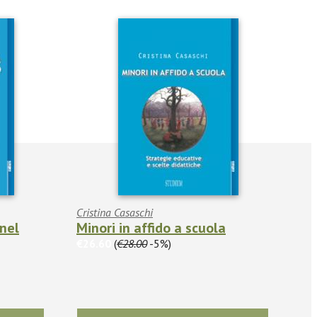
Cristina Casaschi
nel
Minori in affido a scuola
€26.60
(
€28.00
-5%)