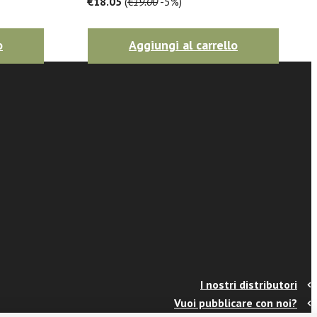
€18.05
(
€19.00
-5%)
o
Aggiungi al carrello
I nostri distributori
Vuoi pubblicare con noi?