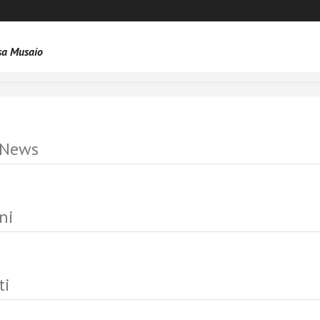
vi.
isa Musaio
 News
ni
ti