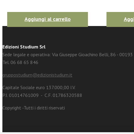
Aggiungi al carrello
Aggi
Edizioni Studium Srl
Sede legale e operativa: Via Giuseppe Gioachino Belli, 86 - 0019
Tel. 06 68 65 846
gruppostudium@edizionistudium.it
Capitale Sociale euro 137.000,00 I.V.
P.I. 01014761009 - C.F. 01786320588
Copyright -Tutti i diritti riservati