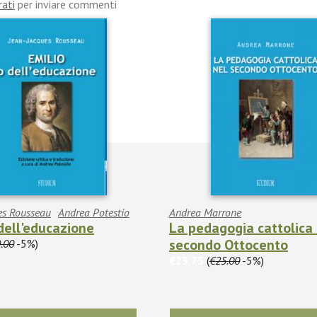
rati
per inviare commenti
ues Rousseau
Andrea Potestio
Andrea Marrone
 dell'educazione
La pedagogia cattolica 
secondo Ottocento
.00
-5%)
€23.75
(
€25.00
-5%)