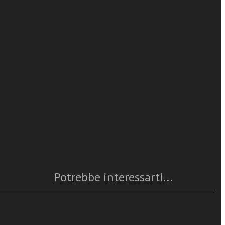
a cura di
leggi tutto
 rispondere in
onoscenza,
ni
Caratteristiche
o da docenti
a persona
Anno
: 2026
Numero pagine
: 160
le
ISBN
: 978-88-382-5617-2
ntegralità,
Questo articolo è
disponibile
biti
Potrebbe interessarti...
cura, ed
antropologica
zione di