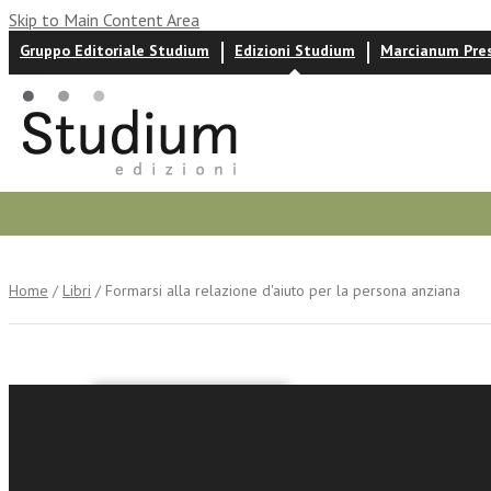
Skip to Main Content Area
Gruppo Editoriale Studium
Edizioni Studium
Marcianum Pre
Autori
News ed eventi
Recensioni
Home
/
Libri
/ Formarsi alla relazione d'aiuto per la persona anziana
a cura di
Formarsi 