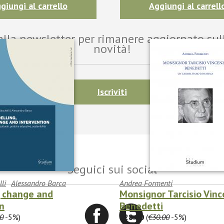
giungi al carrello
Aggiungi al carrell
i alla newsletter per rimanere aggiornato sul
novità!
Iscriviti
Seguici sui social
li
Alessandro Barca
Andrea Formenti
, change and
Monsignor Tarcisio Vin
n
Benedetti
0
-5%)
€28.50
(
€30.00
-5%)