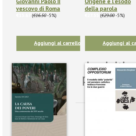
Giovanni Paolo II
Origene e l'esodo
vescovo di Roma
della parola
€15.67
(
€16.50
-5%)
€27.55
(
€29.00
-5%)
Aggiungi al carrello
Aggiungi al ca
Iscriviti
per riman
sulle n