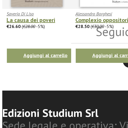
Saverio Di Liso
Alessandro Borghesi
La causa dei poveri
Complexio oppositor
€26.60
(
€28.00
-5%)
€28.50
(
€30.00
-5%)
Seguic
Aggiungi al carrello
Aggiungi al carr
Twitter
Edizioni Studium Srl
Sede legale e operativa: Vi