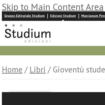
Skip to Main Content Area
Gruppo Editoriale Studium
Edizioni Studium
Marcianum Pre
Promozioni
Prossime uscite
Autori
News ed event
Home
/
Libri
/ Gioventù stud
Marta Busani