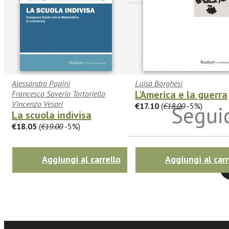
Alessandro Papini
Luisa Borghesi
L'America e la guerra
Francesco Saverio Tortoriello
Vincenzo Vespri
€17.10
(
€18.00
-5%)
Seguic
La scuola indivisa
€18.05
(
€19.00
-5%)
Aggiungi al carrello
Aggiungi al carr
Twitter