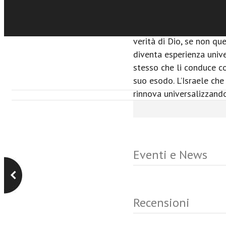
sostanza è voce della P
libro o quale altro tem
rappresentare la vita de
verità di Dio, se non qu
diventa esperienza unive
stesso che li conduce c
suo esodo. L’Israele che
rinnova universalizzando
Eventi e News
Recensioni