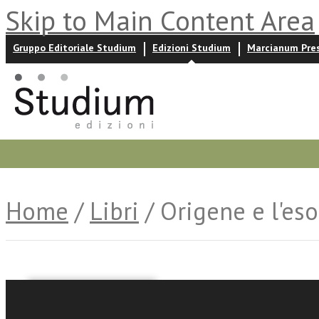
Skip to Main Content Area
Gruppo Editoriale Studium
Edizioni Studium
Marcianum Pre
Promozioni
Prossime uscite
Autori
News ed event
Home
/
Libri
/ Origene e l'eso
Giuseppe Bonfrate