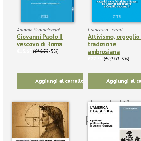
Antonio Scornajenghi
Francesco Ferrari
Giovanni Paolo II
Attivismo, orgoglio
vescovo di Roma
tradizione
ambrosiana
€15.67
(
€16.50
-5%)
€27.55
(
€29.00
-5%)
Aggiungi al carrello
Aggiungi al ca
Iscriviti
per riman
sulle n