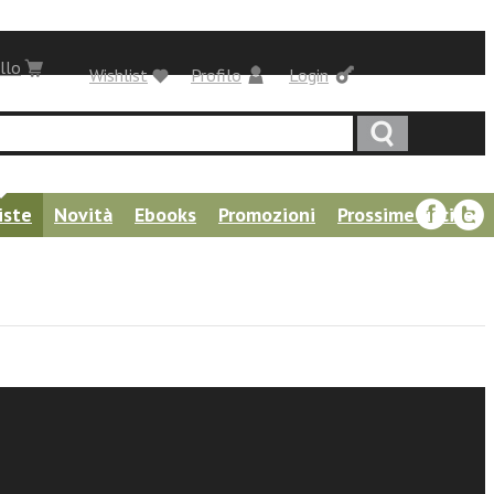
llo
Wishlist
Profilo
Login
iste
Novità
Ebooks
Promozioni
Prossime uscite