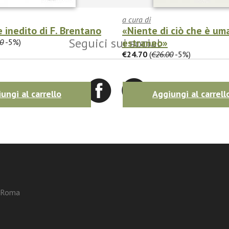
a cura di
e inedito di F. Brentano
«Niente di ciò che è um
Seguici sui social
estraneo»
0
-5%)
€24.70
(
€26.00
-5%)
ungi al carrello
Aggiungi al carrell
3 Roma