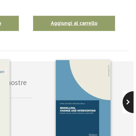
o
Aggiungi al carrello
le nostre