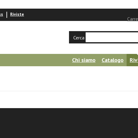
ss
Riviste
Carre
Cerca
Chi siamo
Catalogo
Riv
io
nazionali e identità religiose