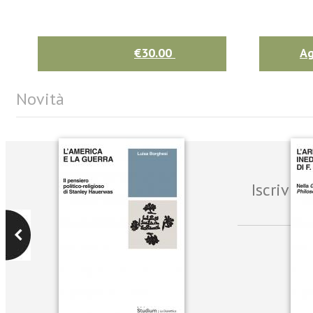
€30.00
Ag
Novità
Iscrivit