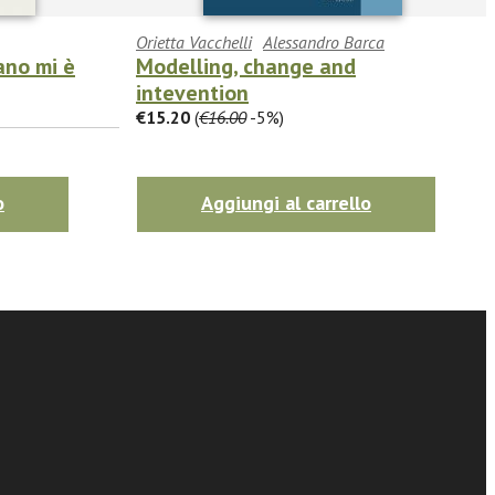
Orietta Vacchelli
Alessandro Barca
ano mi è
Modelling, change and
intevention
€15.20
(
€16.00
-5%)
o
Aggiungi al carrello