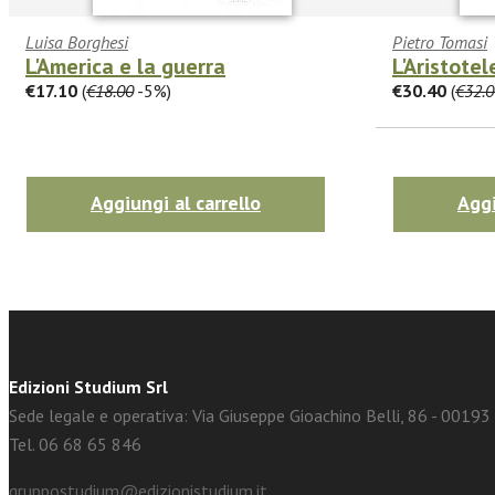
Luisa Borghesi
Pietro Tomasi
L'America e la guerra
L'Aristotel
€17.10
(
€18.00
-5%)
€30.40
(
€32.0
facebook
Twitter
Aggiungi al carrello
Aggi
Edizioni Studium Srl
Sede legale e operativa: Via Giuseppe Gioachino Belli, 86 - 0019
Tel. 06 68 65 846
gruppostudium@edizionistudium.it