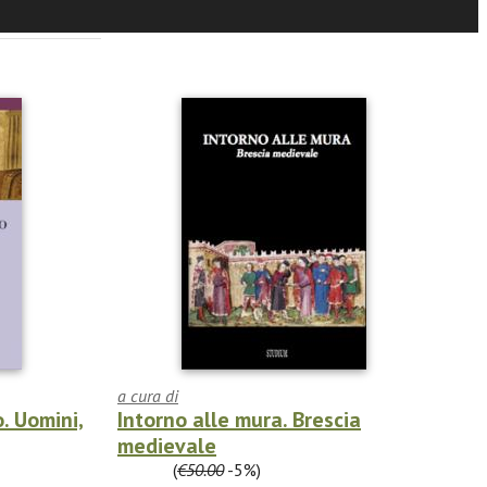
a cura di
. Uomini,
Intorno alle mura. Brescia
medievale
€47.50
(
€50.00
-5%)