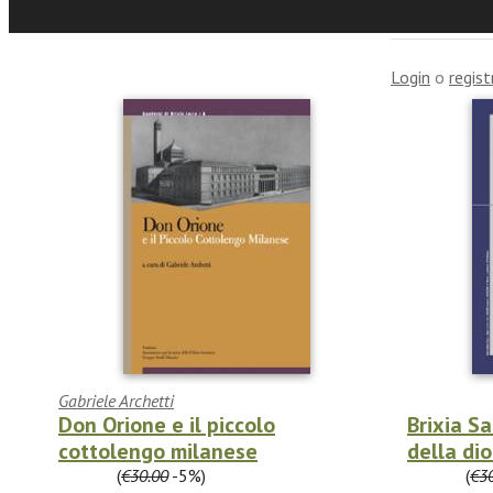
Commen
Login
o
regist
Gabriele Archetti
Don Orione e il piccolo
Brixia S
cottolengo milanese
della dio
€28.50
(
€30.00
-5%)
€28.50
(
€3