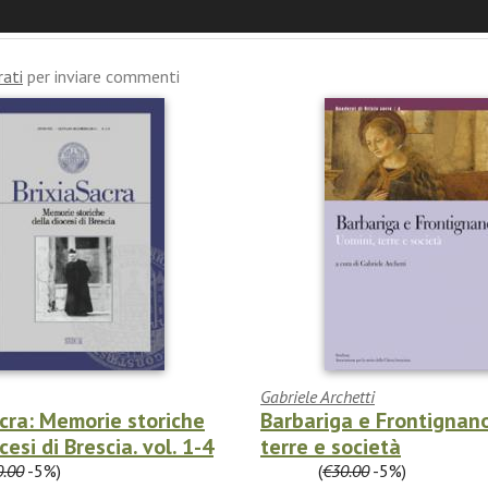
ti
rati
per inviare commenti
Gabriele Archetti
acra: Memorie storiche
Barbariga e Frontignano
cesi di Brescia. vol. 1-4
terre e società
0.00
-5%)
€28.50
(
€30.00
-5%)