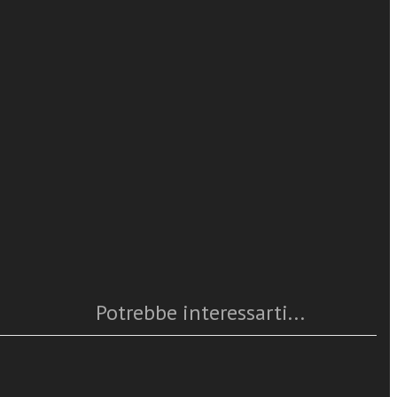
Daniela Fabrizio
 Santa tra
leggi tutto
Caratteristiche
Anno
: 2004
Numero pagine
: 340
ISBN
: 978-88-382-3955-7
Questo articolo è
disponibile
Potrebbe interessarti...