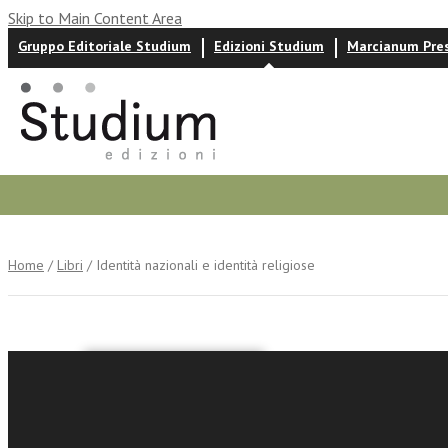
Skip to Main Content Area
Gruppo Editoriale Studium
Edizioni Studium
Marcianum Pre
Autori
News ed eventi
Recensioni
Home
/
Libri
/ Identità nazionali e identità religiose
Daniela Fabriz
Identità 