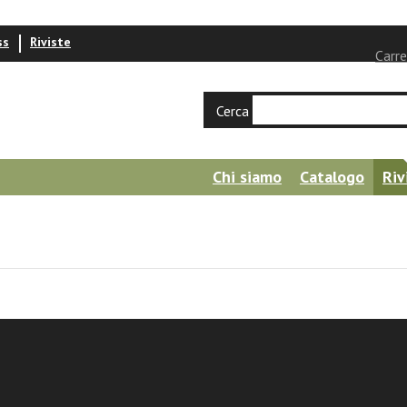
ss
Riviste
Carre
Cerca
Chi siamo
Catalogo
Riv
l sacro, la patria dei poeti