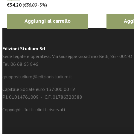
€34.20
(
€36.00
-5%)
Aggiungi al carrello
Aggi
Edizioni Studium Srl
Sede legale e operativa: Via Giuseppe Gioachino Belli, 86 - 0019
Tel. 06 68 65 846
gruppostudium@edizionistudium.it
Capitale Sociale euro 137.000,00 I.V.
P.I. 01014761009 - C.F. 01786320588
Copyright -Tutti i diritti riservati