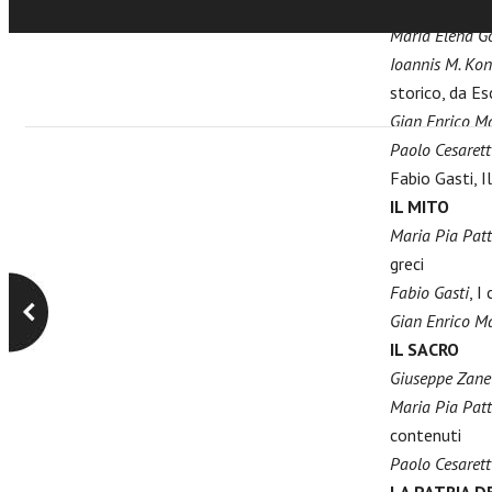
precedente di 
Maria Elena Go
Ioannis M. Ko
storico, da E
Gian Enrico M
Paolo Cesarett
Fabio Gasti, I
IL MITO
Maria Pia Pat
greci
Fabio Gasti
, I
Gian Enrico M
IL SACRO
Giuseppe Zane
Maria Pia Pat
contenuti
Paolo Cesarett
LA PATRIA D