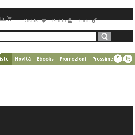
llo
Wishlist
Profilo
Login
iste
Novità
Ebooks
Promozioni
Prossime uscite