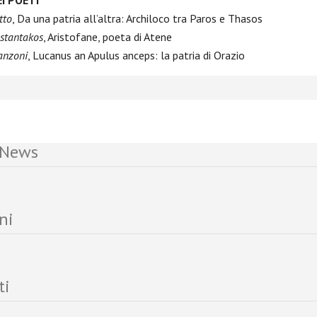
tto
, Da una patria all’altra: Archiloco tra Paros e Thasos
nstantakos
, Aristofane, poeta di Atene
anzoni
, Lucanus an Apulus anceps: la patria di Orazio
 News
ni
ti