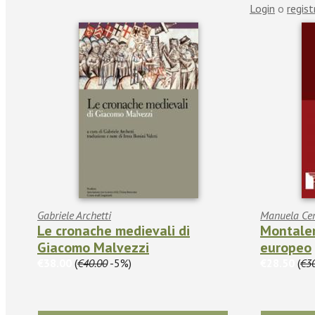
Login
o
regist
Gabriele Archetti
Manuela Cer
Le cronache medievali di
Montale
Giacomo Malvezzi
europeo
€38.00
(
€40.00
-5%)
€28.50
(
€3