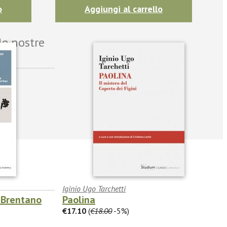
o
Aggiungi al carrello
le nostre
Iginio Ugo Tarchetti
. Brentano
Paolina
€17.10
(
€18.00
-5%)