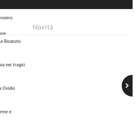
ensiero
Novità
ione
 a Bisanzio
ia nei tragici
a Ovidio
forme e