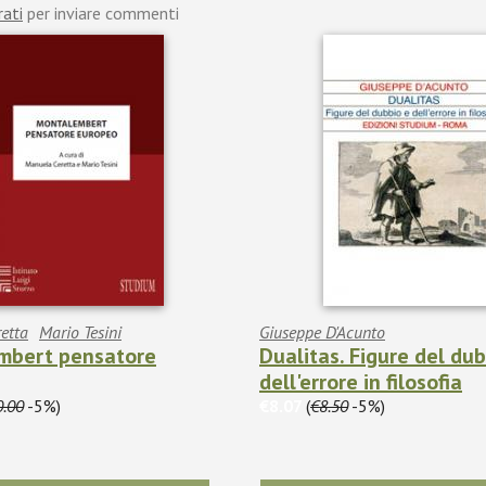
rati
per inviare commenti
etta
Mario Tesini
Giuseppe D'Acunto
mbert pensatore
Dualitas. Figure del dub
dell'errore in filosofia
0.00
-5%)
€8.07
(
€8.50
-5%)