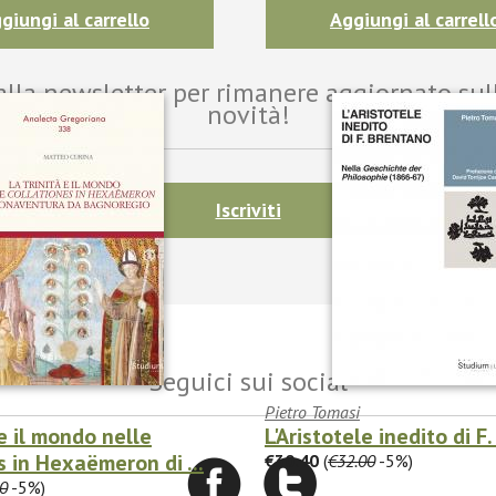
giungi al carrello
Aggiungi al carrell
i alla newsletter per rimanere aggiornato sul
novità!
Iscriviti
Seguici sui social
Pietro Tomasi
 e il mondo nelle
L'Aristotele inedito di F
s in Hexaëmeron di ...
€30.40
(
€32.00
-5%)
0
-5%)