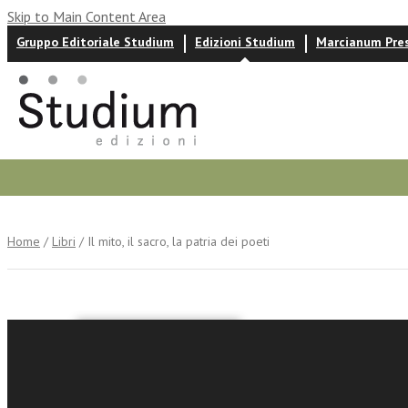
Skip to Main Content Area
Gruppo Editoriale Studium
Edizioni Studium
Marcianum Pre
Autori
News ed eventi
Recensioni
Home
/
Libri
/ Il mito, il sacro, la patria dei poeti
Il mito, i