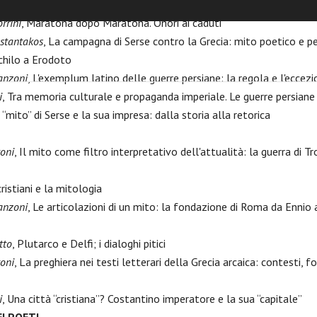
Frinico
rrini
, Maratona dopo Maratona. Onori ai caduti
nstantakos
, La campagna di Serse contro la Grecia: mito poetico e p
schilo a Erodoto
anzoni
, L'exemplum latino delle guerre persiane: la regola e l'eccez
i
, Tra memoria culturale e propaganda imperiale. Le guerre persiane
l “mito” di Serse e la sua impresa: dalla storia alla retorica
toni
, Il mito come filtro interpretativo dell'attualità: la guerra di Tro
 cristiani e la mitologia
anzoni
, Le articolazioni di un mito: la fondazione di Roma da Ennio 
tto
, Plutarco e Delfi; i dialoghi pitici
toni
, La preghiera nei testi letterari della Grecia arcaica: contesti, 
i
, Una città “cristiana”? Costantino imperatore e la sua “capitale”
EI POETI