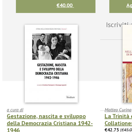
€40.00
Ag
Iscrivit
a cura di
Matteo Curina
Gestazione, nascita e sviluppo
La Trinità
della Democrazia Cristiana 1942-
Collatione
facebook
Twitter
1946
€42.75
(
€45.0