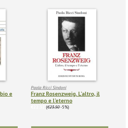
Paola Ricci Sindoni
bio e
Franz Rosenzweig. L'altro, il
tempo e l'eterno
€22.32
(
€23.50
-5%)