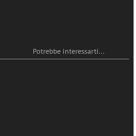
Caratteristiche
Anno
: 2021
 percorsi
Numero pagine
:
i. Il libro si
ISBN
: 978-88-382-5108-5
a di fonti
Questo articolo è
disponibile
ne coinvolte.
Potrebbe interessarti...
and literature,
 close
t ages,
 Eschilo e il