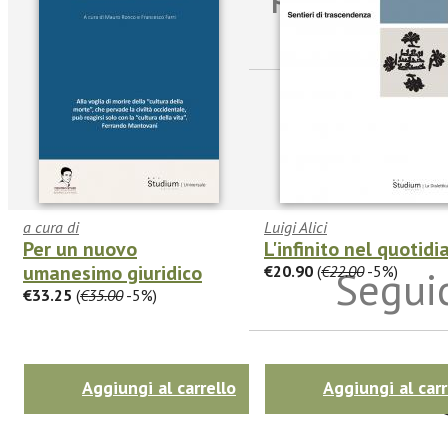
sulle n
a cura di
Luigi Alici
Per un nuovo
L'infinito nel quotidi
umanesimo giuridico
€20.90
(
€22.00
-5%)
Seguic
€33.25
(
€35.00
-5%)
Twitter
Aggiungi al carrello
Aggiungi al carr