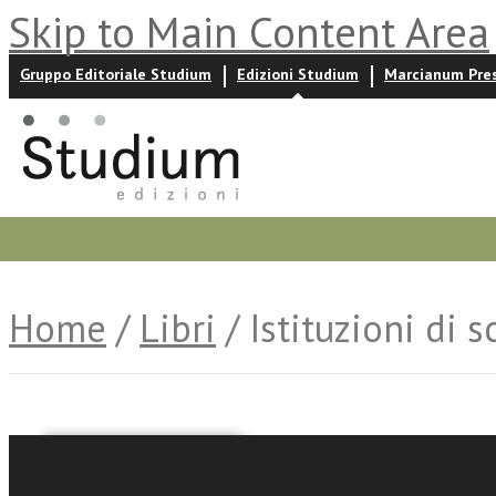
Skip to Main Content Area
Gruppo Editoriale Studium
Edizioni Studium
Marcianum Pre
Promozioni
Prossime uscite
Autori
News ed event
Home
/
Libri
/ Istituzioni di 
Marisa Vicini