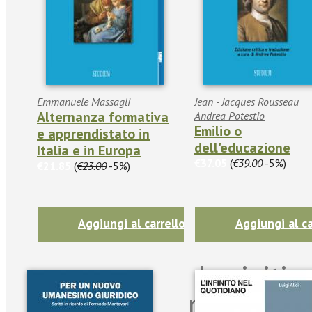
Emmanuele Massagli
Jean - Jacques Rousseau
Alternanza formativa
Andrea Potestio
Emilio o
e apprendistato in
dell'educazione
Italia e in Europa
€37.05
(
€39.00
-5%)
€21.85
(
€23.00
-5%)
Aggiungi al carrello
Aggiungi al ca
Iscriviti
per riman