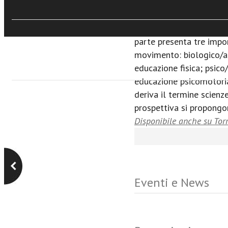
cambiamenti più significa
cominciare dal nome: gin
educazione fisica, scien
parte presenta tre impo
movimento: biologico/an
educazione fisica; psico/
educazione psicomotoria
deriva il termine scienz
prospettiva si propongo
Disponibile anche su Tor
Eventi e News