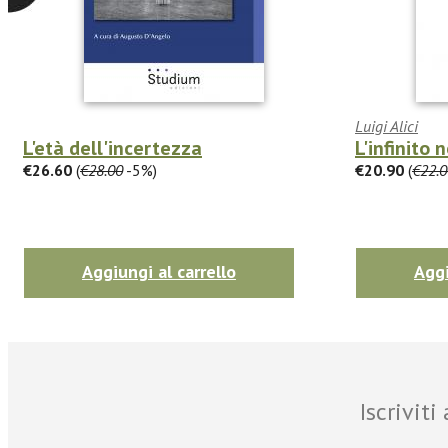
Luigi Alici
L'età dell'incertezza
L'infinito 
€26.60
(
€28.00
-5%)
€20.90
(
€22.0
Aggiungi al carrello
Aggi
Iscrivit