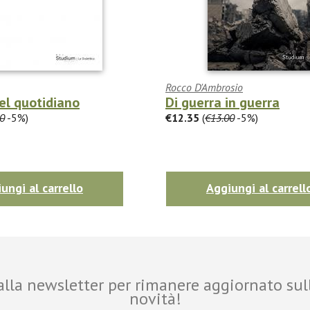
Rocco D'Ambrosio
nel quotidiano
Di guerra in guerra
0
-5%)
€12.35
(
€13.00
-5%)
ungi al carrello
Aggiungi al carrell
i alla newsletter per rimanere aggiornato sul
novità!