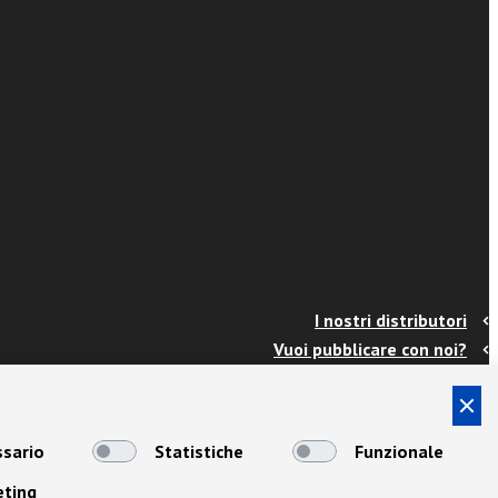
I nostri distributori
Vuoi pubblicare con noi?
Contatti
Info e spedizioni
Termini e condizioni
sario
Statistiche
Funzionale
Cookies
eting
Privacy