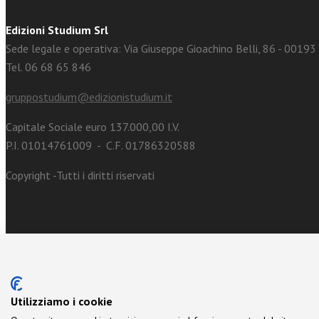
Edizioni Studium Srl
Sede legale e operativa: Via Giuseppe Gioachino Belli, 86 - 0019
Tel. 06 68 65 846
gruppostudium@edizionistudium.it
Capitale Sociale euro 137.000,00 I.V.
P.I. 01014761009 - C.F. 01786320588
Copyright -Tutti i diritti riservati
Utilizziamo i cookie