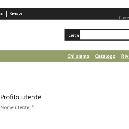
ss
Riviste
Carre
Cerca
Chi siamo
Catalogo
Riv
Profilo utente
Nome utente:
*