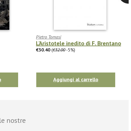
Pietro Tomasi
L'Aristotele inedito di F. Brentano
€30.40
(
€32.00
-5%)
o
Aggiungi al carrello
le nostre