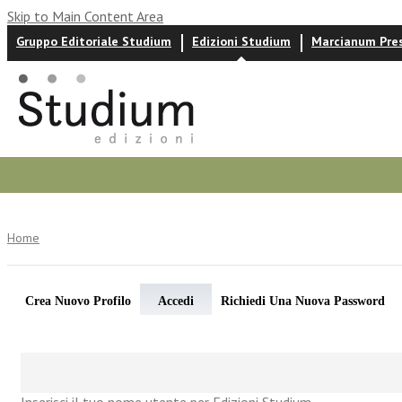
Skip to Main Content Area
Gruppo Editoriale Studium
Edizioni Studium
Marcianum Pre
Autori
News ed eventi
Recensioni
Home
Crea Nuovo Profilo
Accedi
Richiedi Una Nuova Password