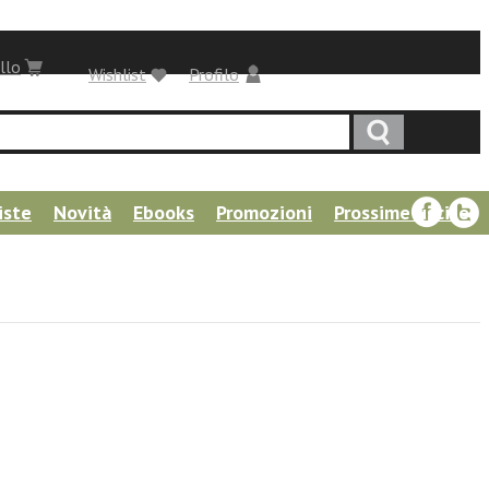
llo
Wishlist
Profilo
iste
Novità
Ebooks
Promozioni
Prossime uscite