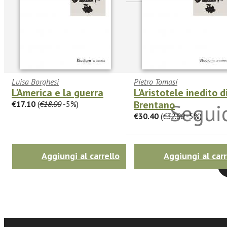
Luisa Borghesi
Pietro Tomasi
L'America e la guerra
L'Aristotele inedito di
Brentano
€17.10
(
€18.00
-5%)
Seguic
€30.40
(
€32.00
-5%)
Aggiungi al carrello
Aggiungi al carr
Twitter