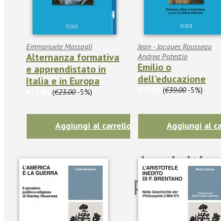
Emmanuele Massagli
Jean - Jacques Rousseau
Alternanza formativa
Andrea Potestio
Emilio o
e apprendistato in
dell'educazione
Italia e in Europa
€37.05
(
€39.00
-5%)
€21.85
(
€23.00
-5%)
Aggiungi al carrello
Aggiungi al ca
Iscriviti
per riman
sulle n