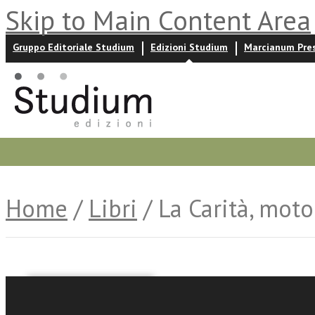
Skip to Main Content Area
Gruppo Editoriale Studium
Edizioni Studium
Marcianum Pre
Promozioni
Prossime uscite
Autori
News ed event
Home
/
Libri
/ La Carità, moto
Patrizia Moretti (Ed.)