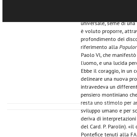
ad ognuno di noi la prop
Sfoglia online
futuro dell’umanità, in 
universale, seme di una 
è voluto proporre, attrav
profondimento dei disco
riferimento alla
Populor
Paolo VI, che manifestò
l’uomo, e una lucida per
Ebbe il coraggio, in un c
delineare una nuova pros
intravedeva un different
pensiero montiniano che
resta uno stimolo per arr
sviluppo umano e per so
deriva di interpretazion
del Card. P. Parolin). «i
Pontefice tenuti alla FA