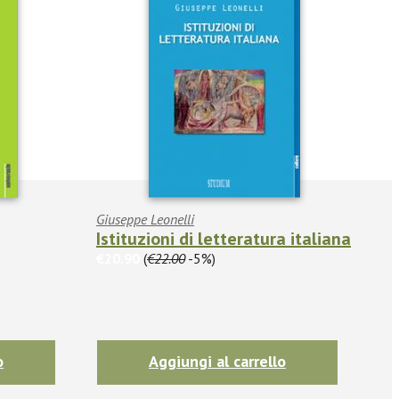
Giuseppe Leonelli
Istituzioni di letteratura italiana
€20.90
(
€22.00
-5%)
o
Aggiungi al carrello