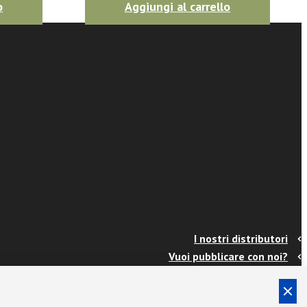
o
Aggiungi al carrello
I nostri distributori
Vuoi pubblicare con noi?
Contatti
Info e spedizioni