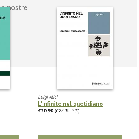
le nostre
Luigi Alici
L'infinito nel quotidiano
€20.90
(
€22.00
-5%)