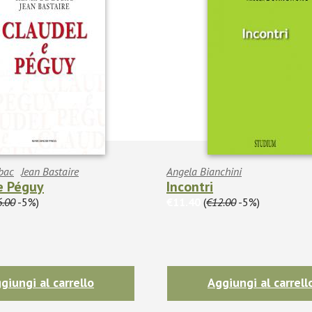
bac
Jean Bastaire
Angela Bianchini
e Péguy
Incontri
6.00
-5%)
€11.40
(
€12.00
-5%)
giungi al carrello
Aggiungi al carrell