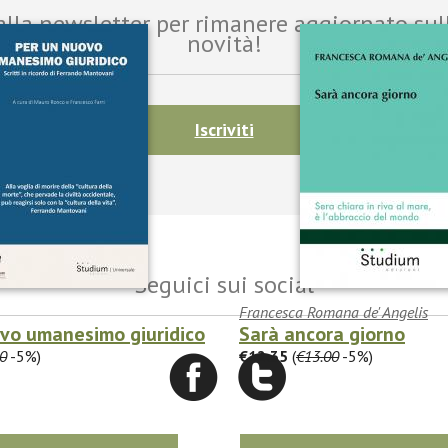
i alla newsletter per rimanere aggiornato sul
novità!
Iscriviti
Seguici sui social
Francesca Romana de' Angelis
ovo umanesimo giuridico
Sarà ancora giorno
0
-5%)
€12.35
(
€13.00
-5%)