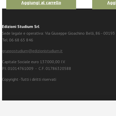
Aggiungi al carrello
Aggi
Edizioni Studium Srl
Sede legale e operativa: Via Giuseppe Gioachino Belli, 86 - 0019
Tel. 06 68 65 846
gruppostudium@edizionistudium.it
Capitale Sociale euro 137.000,00 I.V.
P.I. 01014761009 - C.F. 01786320588
Copyright -Tutti i diritti riservati