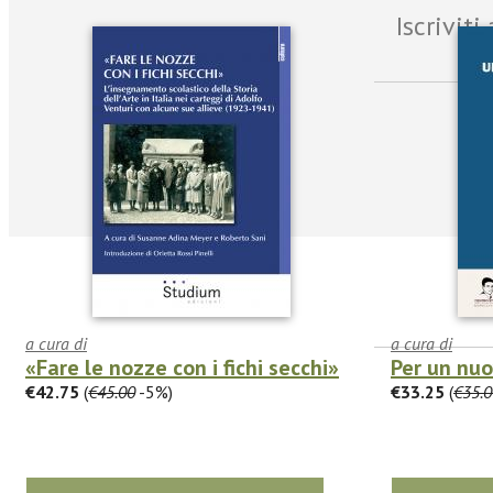
Iscrivit
a cura di
a cura di
«Fare le nozze con i fichi secchi»
Per un nu
€42.75
(
€45.00
-5%)
€33.25
(
€35.0
facebook
Twitter