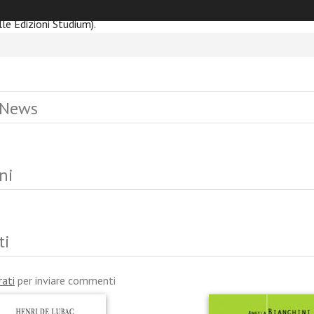
 condivisione ideale e concreta operosità (Prof. Vincenzo Cappelle
le Edizioni Studium).
 News
ni
ti
rati
per inviare commenti