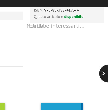
tti,
Numero pagine
: 392
ISBN
: 978-88-382-4173-4
Questo articolo è
disponibile
Potrebbe interessarti...
Novità