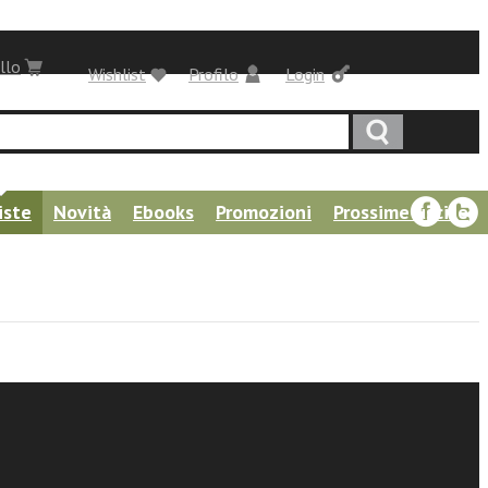
llo
Wishlist
Profilo
Login
iste
Novità
Ebooks
Promozioni
Prossime uscite
ri di