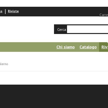
ss
Riviste
Carre
Cerca
Chi siamo
Catalogo
Riv
alerno
si
ne civile della letteratura. I Martedì lettera