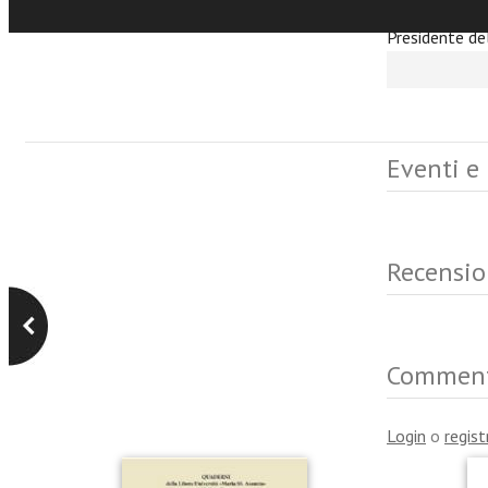
accomunate da
Presidente del
Eventi e
Recensio
Commen
Login
o
regist