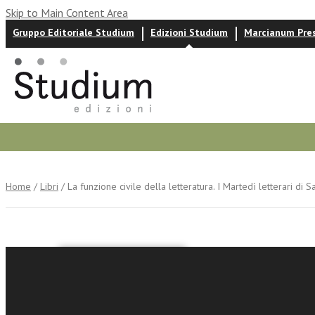
Skip to Main Content Area
Gruppo Editoriale Studium
Edizioni Studium
Marcianum Pre
Autori
News ed eventi
Recensioni
Home
/
Libri
/ La funzione civile della letteratura. I Martedì letterari di S
Giovanna Scar
La funzio