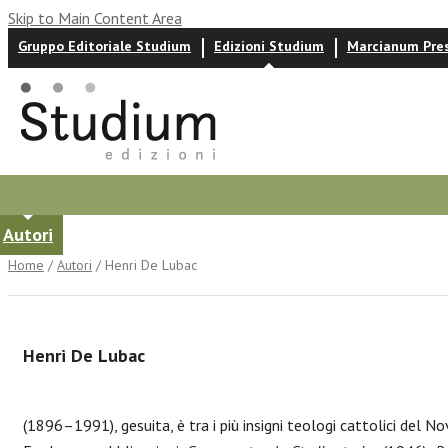
Skip to Main Content Area
Gruppo Editoriale Studium
Edizioni Studium
Marcianum Pre
Autori
News ed eventi
Recensioni
Home
/
Autori
/ Henri De Lubac
Henri De Lubac
(1896–1991), gesuita, è tra i più insigni teologi cattolici del Nov