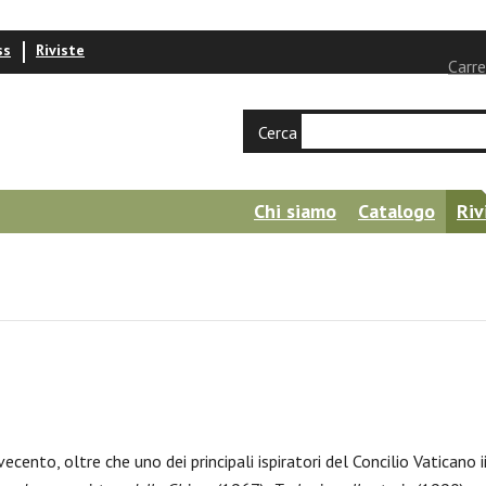
ss
Riviste
Carre
Cerca
Chi siamo
Catalogo
Riv
ecento, oltre che uno dei principali ispiratori del Concilio Vaticano ii