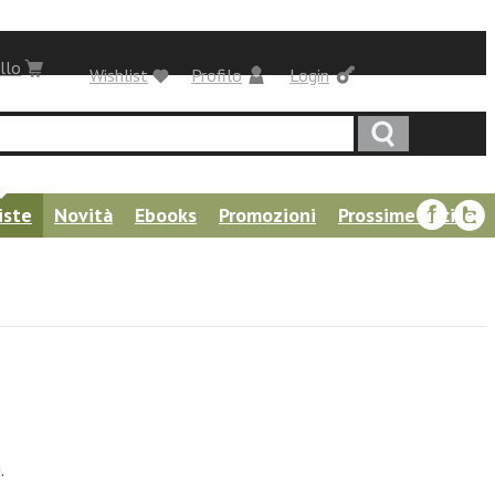
llo
Wishlist
Profilo
Login
iste
Novità
Ebooks
Promozioni
Prossime uscite
.