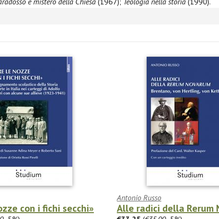
aradosso e mistero della Chiesa
(1967);
Teologia nella storia
(1990).
Antonio Russo
zze con i fichi secchi»
Alle radici della Rerum
0
-5%)
€33.25
(
€35.00
-5%)