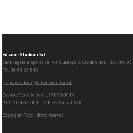
Edizioni Studium Srl
Sede legale e operativa: Via Giuseppe Gioachino Belli, 86 - 0019
Tel. 06 68 65 846
gruppostudium@edizionistudium.it
Capitale Sociale euro 137.000,00 I.V.
P.I. 01014761009 - C.F. 01786320588
Copyright -Tutti i diritti riservati