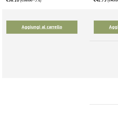
Iscrivit
Aggiungi al carrello
Aggi
facebook
Twitter