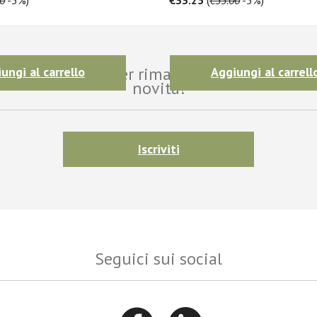
i alla newsletter per rimanere aggiornato sul
ungi al carrello
Aggiungi al carrell
novità!
Iscriviti
Seguici sui social