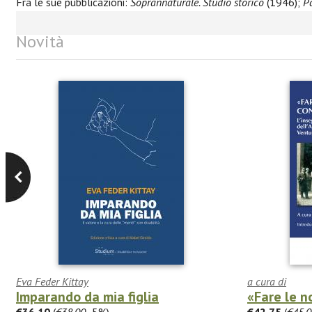
Fra le sue pubblicazioni:
Soprannaturale. Studio storico
(1946);
P
Novità
Eva Feder Kittay
a cura di
Imparando da mia figlia
«Fare le no
€36.10
(
€38.00
-5%)
€42.75
(
€45.0