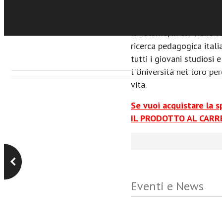
e produttivo, hanno lav
e condiviso orizzonte p
Il volume, in cui viene 
ricerca pedagogica itali
tutti i giovani studiosi
l'Università nel loro pe
vita.
Se vuoi acquistare la 
IL PRODOTTO AL CARRE
Eventi e News