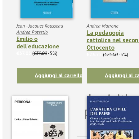
Jean - Jacques Rousseau
Andrea Marrone
La pedagogia
Andrea Potestio
Emilio o
cattolica nel seco
dell'educazione
Ottocento
€37.05
(
€39.00
-5%)
€23.75
(
€25.00
-5%)
Aggiungi al carrello
Aggiungi al ca
Iscriviti
per riman
sulle n