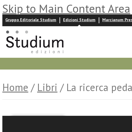
Skip to Main Content Area
Gruppo Editoriale Studium
Edizioni Studium
Marcianum Pre
Promozioni
Prossime uscite
Autori
News ed event
Home
/
Libri
/ La ricerca ped
Giuseppe Bertagna
Simonetta Ulivieri