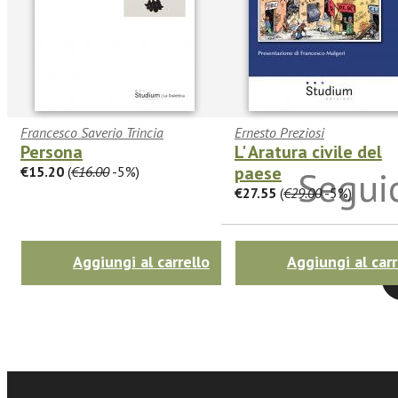
Francesco Saverio Trincia
Ernesto Preziosi
Persona
L' Aratura civile del
paese
€15.20
(
€16.00
-5%)
Seguic
€27.55
(
€29.00
-5%)
Aggiungi al carrello
Aggiungi al carr
Twitter