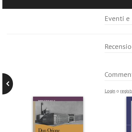
Eventi e
Recensio
Commen
Login
o
regist