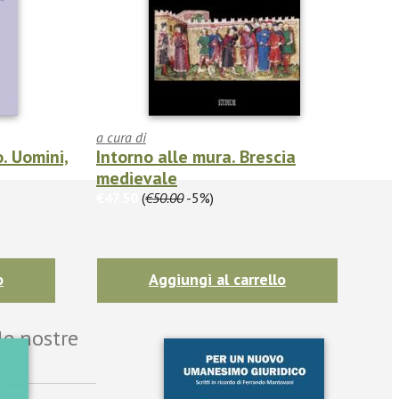
a cura di
. Uomini,
Intorno alle mura. Brescia
medievale
€47.50
(
€50.00
-5%)
o
Aggiungi al carrello
le nostre