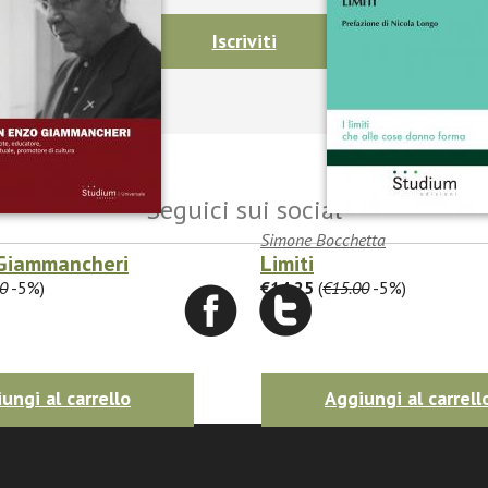
Iscriviti
Seguici sui social
Simone Bocchetta
Giammancheri
Limiti
0
-5%)
€14.25
(
€15.00
-5%)
ungi al carrello
Aggiungi al carrell