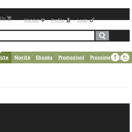
llo
Wishlist
Profilo
Login
iste
Novità
Ebooks
Promozioni
Prossime uscite