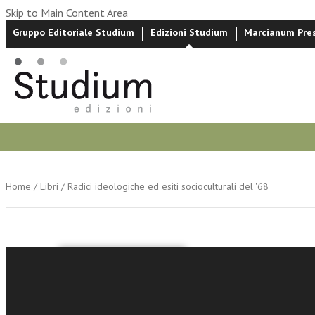
Skip to Main Content Area
Gruppo Editoriale Studium
Edizioni Studium
Marcianum Pre
Autori
News ed eventi
Recensioni
Home
/
Libri
/ Radici ideologiche ed esiti socioculturali del '68
AA.VV.
Radici id