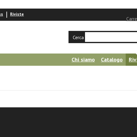
ss
Riviste
Carre
Cerca
Chi siamo
Catalogo
Riv
eologiche ed esiti socioculturali del '68