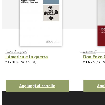
Luisa Borghesi
a cura di
L'America e la guerra
Don Enzo 
€17.10
(
€18.00
-5%)
€14.25
(
€15.0
facebook
Twitter
Aggiungi al carrello
Aggi