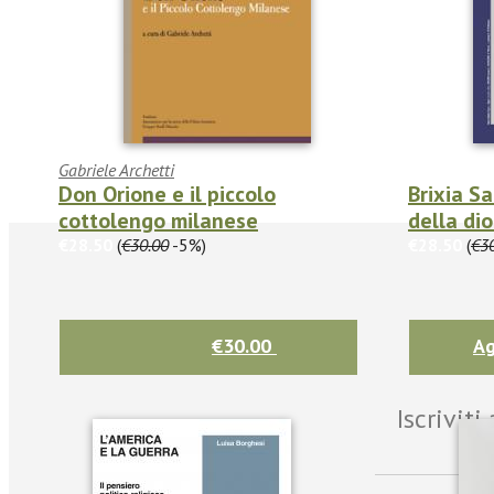
Gabriele Archetti
Don Orione e il piccolo
Brixia S
cottolengo milanese
della dio
€28.50
(
€30.00
-5%)
€28.50
(
€3
€30.00
Ag
Iscrivit