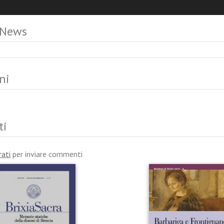
 News
ni
ti
rati
per inviare commenti