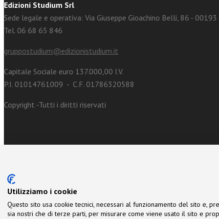
Edizioni Studium Srl
Sede legale e operativa: Via Giuseppe Gioachino Belli, 86 - 0019
Tel. 06 68 65 846
gruppostudium@edizionistudium.it
Capitale Sociale euro 137.000,00 I.V.
P.I. 01014761009 - C.F. 01786320588
Copyright -Tutti i diritti riservati
Utilizziamo i cookie
Questo sito usa cookie tecnici, necessari al funzionamento del sito e, pre
sia nostri che di terze parti, per misurare come viene usato il sito e prop