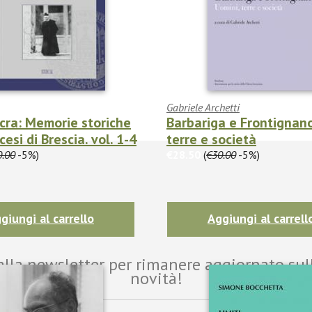
Gabriele Archetti
acra: Memorie storiche
Barbariga e Frontignano
cesi di Brescia. vol. 1-4
terre e società
0.00
-5%)
€28.50
(
€30.00
-5%)
giungi al carrello
Aggiungi al carrell
i alla newsletter per rimanere aggiornato sul
novità!