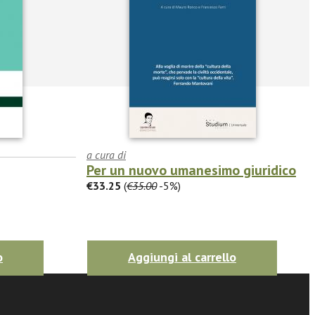
a cura di
Per un nuovo umanesimo giuridico
€33.25
(
€35.00
-5%)
o
Aggiungi al carrello