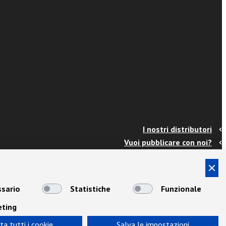
I nostri distributori
Vuoi pubblicare con noi?
Contatti
Info e spedizioni
Termini e condizioni
sario
Statistiche
Funzionale
Cookies
eting
Privacy
Area Docenti
ta tutti i cookie
Salva le impostazioni