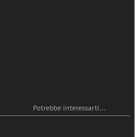
AA.VV.
egnanti - è
 per la
i fare i saggi
leggi tutto
o abbiano una
 politica. Si
 del nuovo
Caratteristiche
mente operante
e oggi si dice
Anno
: 2018
na franchista
Numero pagine
:
quindi una
ISBN
: 978-88-382-4693-7
lle spalle (…)
Questo articolo è
disponibile
Potrebbe interessarti...