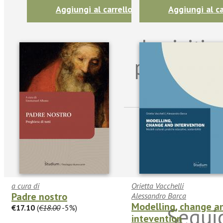
Aggiungi al carrello
Aggiungi al ca
Iscriviti
per riman
sulle n
a cura di
Orietta Vacchelli
Padre nostro
Alessandro Barca
Modelling, change a
€17.10
(
€18.00
-5%)
Seguic
intevention