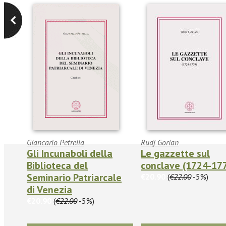
Giancarlo Petrella
Rudj Gorian
Gli Incunaboli della
Le gazzette sul
Biblioteca del
conclave (1724-17
Seminario Patriarcale
€20.90
(
€22.00
-5%)
di Venezia
€20.90
(
€22.00
-5%)