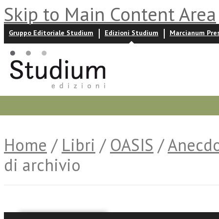
Skip to Main Content Area
Gruppo Editoriale Studium
Edizioni Studium
Marcianum Pre
Promozioni
Prossime uscite
Autori
News ed event
Home
/
Libri
/
OASIS
/
Anecdo
di archivio