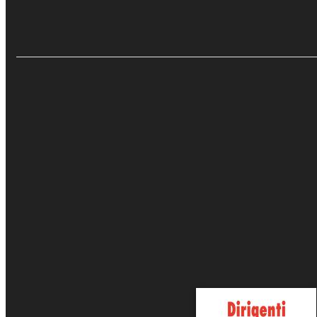
Dirigenti Scuola -
Il merito nella scuola
Discussioni e prospettiv
Vai alla versione cartacea
Recensioni e Ras
€4.99
Aggiungi al carrello
Eventi e News
Sfoglia online