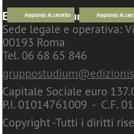
Edizioni Studium Srl
Aggiungi al carrello
Aggiungi al carr
Sede legale e operativa: Vi
00193 Roma
Tel. 06 68 65 846
gruppostudium@edizionis
Capitale Sociale euro 137.0
P.I. 01014761009 - C.F. 
Copyright -Tutti i diritti ris