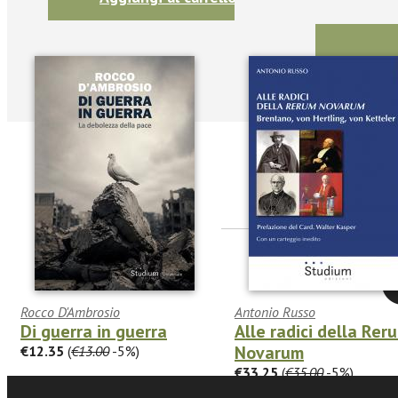
Seguic
Twitter
Rocco D'Ambrosio
Antonio Russo
Di guerra in guerra
Alle radici della Rer
Novarum
€12.35
(
€13.00
-5%)
€33.25
(
€35.00
-5%)