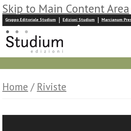
Skip to Main Content Area
Gruppo Editoriale Studium
Edizioni Studium
Marcianum Pre
Promozioni
Prossime uscite
Autori
News ed event
Home
/
Riviste