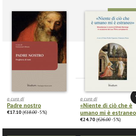
Seguic
Twitter
a cura di
a cura di
Padre nostro
«Niente di ciò che è
umano mi è estrane
€17.10
(
€18.00
-5%)
€24.70
(
€26.00
-5%)