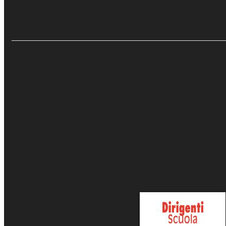
Dirigenti Scuola -
Dirigenza scolastica tra
educativa e amministra
Recensioni e Ras
Vai alla versione cartacea
€4.99
Eventi e News
Aggiungi al carrello
Sfoglia online