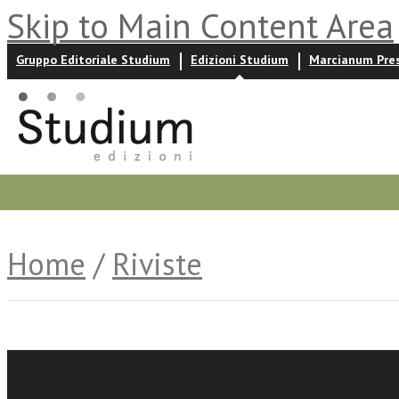
Skip to Main Content Area
Gruppo Editoriale Studium
Edizioni Studium
Marcianum Pre
Promozioni
Prossime uscite
Autori
News ed event
Home
/
Riviste