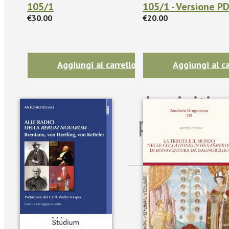
105/1
105/1 - Versione P
€30.00
€20.00
Aggiungi al carrello
Aggiungi al ca
Iscriviti
per riman
sulle n