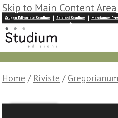
Skip to Main Content Area
Gruppo Editoriale Studium
Edizioni Studium
Marcianum Pre
Promozioni
Prossime uscite
Autori
News ed event
Home
/
Riviste
/
Gregorianu