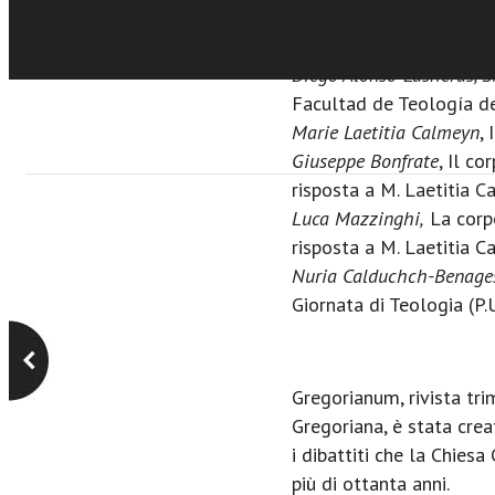
Il corpo, tra creatività e l
Giornata di Studio della
Diego Alonso-Lasheras,
S
Facultad de Teología d
Marie Laetitia Calmeyn
, 
Giuseppe Bonfrate
, Il co
risposta a M. Laetitia 
Luca Mazzinghi,
La corpo
risposta a M. Laetitia 
Nuria Calduchch-Benage
Giornata di Teologia (P
Gregorianum, rivista tri
Gregoriana, è stata crea
i dibattiti che la Chies
più di ottanta anni.