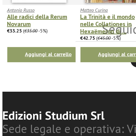
Antonio Russo
Matteo Curina
Alle radici della Rerum
La Trinità e il mondo
Novarum
nelle Collationes in
Seguic
Hexaëmeron di ...
€33.25
(
€35.00
-5%)
€42.75
(
€45.00
-5%)
Aggiungi al carrello
Aggiungi al carr
Twitter
Edizioni Studium Srl
Sede legale e operativa: Vi