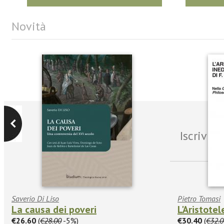
Novità
Iscrivit
Saverio Di Liso
Pietro Tomasi
La causa dei poveri
L'Aristotel
€26.60
(
€28.00
-5%)
€30.40
(
€32.0