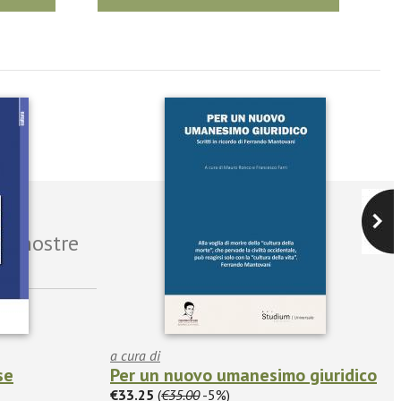
le nostre
a cura di
se
Per un nuovo umanesimo giuridico
€33.25
(
€35.00
-5%)