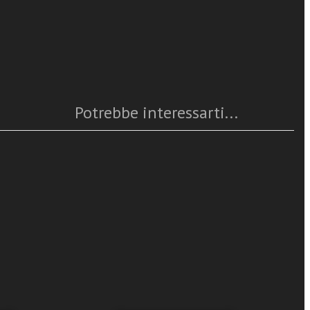
Caratteristiche
Anno
: 2020
Numero pagine
: 208
ISBN
: 978-88-382-4858-0
Questo articolo è
disponibile
Potrebbe interessarti...