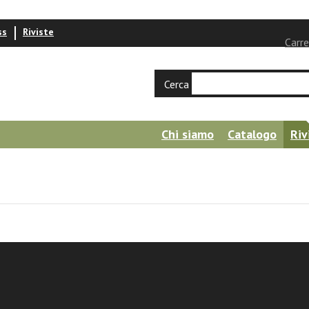
ss
Riviste
Carre
Cerca
Chi siamo
Catalogo
Riv
a e Vita - Anno 78 - 2020/1