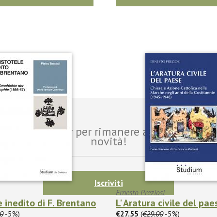
i alla newsletter per rimanere aggiornato sul
novità!
Iscriviti
Ernesto Preziosi
e inedito di F. Brentano
L' Aratura civile del pae
0
-5%)
€27.55
(
€29.00
-5%)