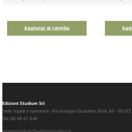
Aggiungi al carrello
Aggi
facebook
Twitter
Edizioni Studium Srl
Sede legale e operativa: Via Giuseppe Gioachino Belli, 86 - 0019
Tel. 06 68 65 846
gruppostudium@edizionistudium.it