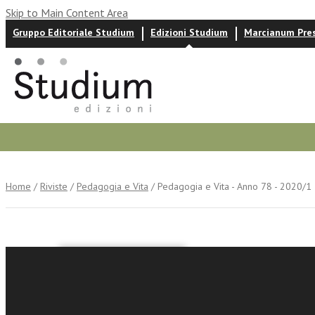
Skip to Main Content Area
Gruppo Editoriale Studium
Edizioni Studium
Marcianum Pre
Autori
News ed eventi
Recensioni
Home
/
Riviste
/
Pedagogia e Vita
/ Pedagogia e Vita - Anno 78 - 2020/1
Pedagogi