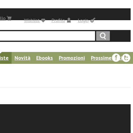
llo
Wishlist
Profilo
Login
iste
Novità
Ebooks
Promozioni
Prossime uscite