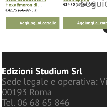
Seguic
Hexaëmeron di ...
€24.70
(
€26.00
-5%)
€42.75
(
€45.00
-5%)
Aggiungi al carrello
Aggiungi al carr
Twitter
Edizioni Studium Srl
Sede legale e operativa: Vi
00193 Roma
Tel. 06 68 65 846