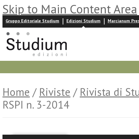
Skip to Main Content Area
Gruppo Editoriale Studium
Edizioni Studium
Marcianum Pre
Promozioni
Prossime uscite
Autori
News ed event
Home
/
Riviste
/
Rivista di St
RSPI n. 3-2014