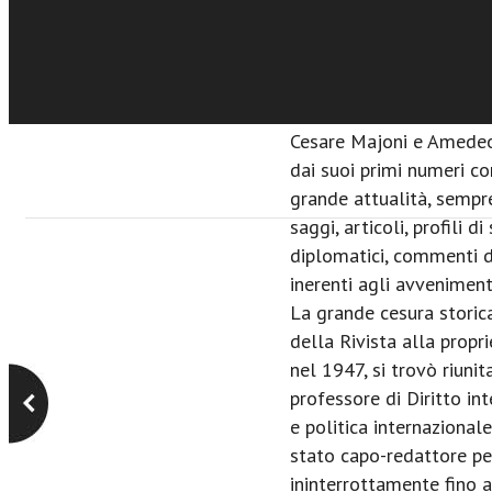
professori Giacinto Bos
capo al più antico Istitu
politiche e sociali, il Re
diplomatici sperimentati
Cesare Majoni e Amedeo G
dai suoi primi numeri cont
grande attualità, sempr
saggi, articoli, profili di
diplomatici, commenti di
inerenti agli avvenimenti
La grande cesura storic
della Rivista alla propri
nel 1947, si trovò riuni
professore di Diritto int
e politica internazional
stato capo-redattore per
ininterrottamente fino a