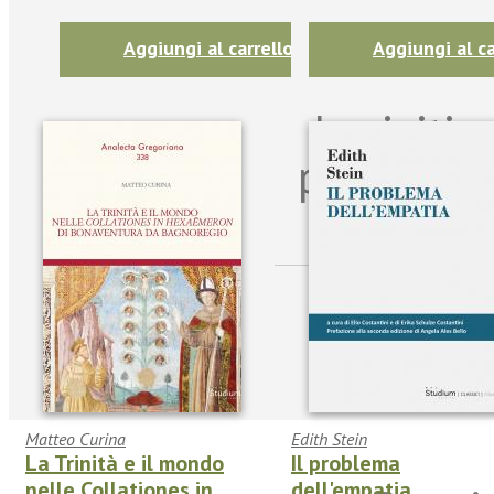
Aggiungi al carrello
Aggiungi al ca
Iscriviti
per riman
sulle n
Matteo Curina
Edith Stein
La Trinità e il mondo
Il problema
nelle Collationes in
dell'empatia