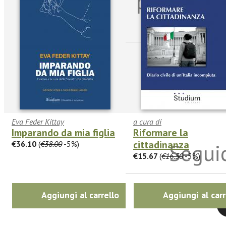
per riman
sulle n
Eva Feder Kittay
a cura di
Imparando da mia figlia
Riformare la
cittadinanza
€36.10
(
€38.00
-5%)
Seguic
€15.67
(
€16.50
-5%)
Aggiungi al carrello
Aggiungi al carr
Twitter