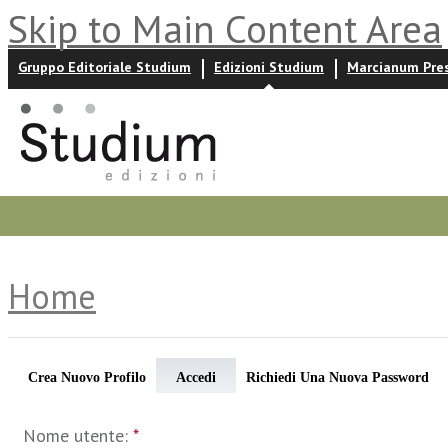
Skip to Main Content Area
Gruppo Editoriale Studium
Edizioni Studium
Marcianum Pre
Promozioni
Prossime uscite
Autori
News ed event
Home
Crea Nuovo Profilo
Accedi
Richiedi Una Nuova Password
Nome utente:
*