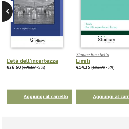
Simone Bocchetta
L'età dell'incertezza
Limiti
€26.60
(
€28.00
-5%)
€14.25
(
€15.00
-5%)
Aggiungi al carrello
Aggiungi al carr