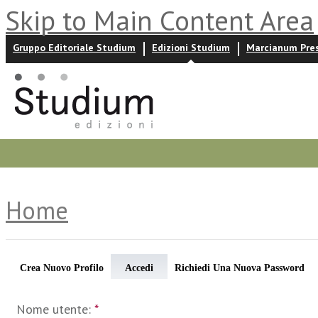
Skip to Main Content Area
Gruppo Editoriale Studium
Edizioni Studium
Marcianum Pre
Promozioni
Prossime uscite
Autori
News ed event
Home
Crea Nuovo Profilo
Accedi
Richiedi Una Nuova Password
Nome utente:
*