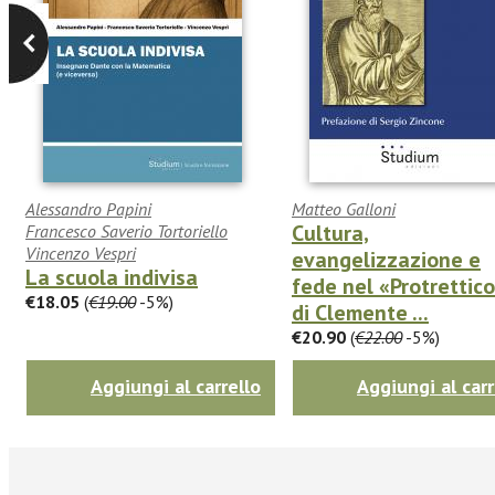
Alessandro Papini
Matteo Galloni
Cultura,
Francesco Saverio Tortoriello
Vincenzo Vespri
evangelizzazione e
La scuola indivisa
fede nel «Protrettic
€18.05
(
€19.00
-5%)
di Clemente ...
€20.90
(
€22.00
-5%)
Aggiungi al carrello
Aggiungi al carr