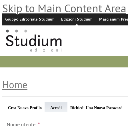
Skip to Main Content Area
Gruppo Editoriale Studium
Edizioni Studium
Marcianum Pre
Promozioni
Prossime uscite
Autori
News ed event
Home
Crea Nuovo Profilo
Accedi
Richiedi Una Nuova Password
Nome utente:
*