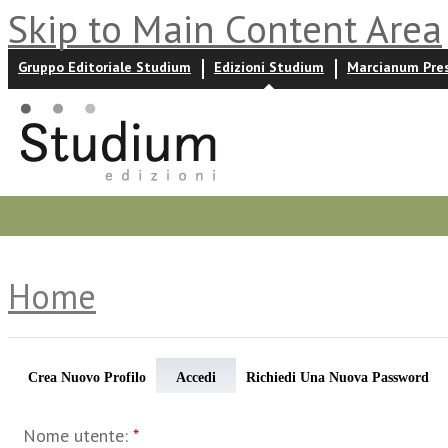
Skip to Main Content Area
Gruppo Editoriale Studium
Edizioni Studium
Marcianum Pre
Promozioni
Prossime uscite
Autori
News ed event
Home
Crea Nuovo Profilo
Accedi
Richiedi Una Nuova Password
Nome utente:
*