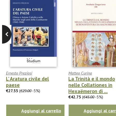
Ernesto Preziosi
Matteo Curina
L' Aratura civile del
La Trinità e il mondo
paese
nelle Collationes in
Hexaëmeron di ...
€27.55
(
€29.00
-5%)
€42.75
(
€45.00
-5%)
Aggiungi al carrello
Aggiungi al carr