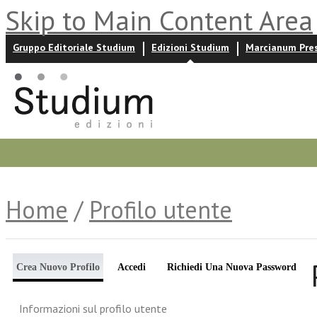
Skip to Main Content Area
Gruppo Editoriale Studium
Edizioni Studium
Marcianum Pre
Promozioni
Prossime uscite
Autori
News ed event
Home
/
Profilo utente
Crea Nuovo Profilo
Accedi
Richiedi Una Nuova Password
Informazioni sul profilo utente