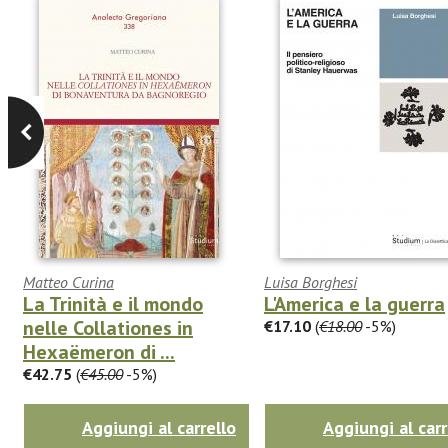
Matteo Curina
Luisa Borghesi
La Trinità e il mondo
L'America e la guerra
nelle Collationes in
€17.10
(
€18.00
-5%)
Hexaëmeron di ...
€42.75
(
€45.00
-5%)
Aggiungi al carrello
Aggiungi al carr