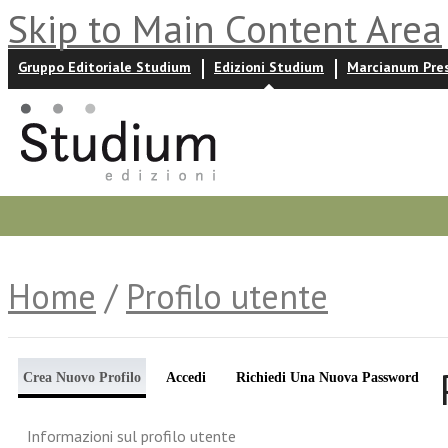
Skip to Main Content Area
Gruppo Editoriale Studium
Edizioni Studium
Marcianum Pre
Promozioni
Prossime uscite
Autori
News ed event
Home
/
Profilo utente
Crea Nuovo Profilo
Accedi
Richiedi Una Nuova Password
Informazioni sul profilo utente