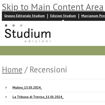
Skip to Main Content Area
Gruppo Editoriale Studium
Edizioni Studium
Marcianum Pre
Promozioni
Prossime uscite
Autori
News ed event
Home
/ Recensioni
Mulino_13.03.2024_
La Tribuna di Treviso_11.01.2024_