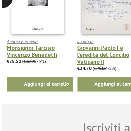
Andrea Formenti
a cura di
Monsignor Tarcisio
Giovanni Paolo I e
Vincenzo Benedetti
l’eredità del Concilio
Vaticano II
€28.50
(
€30.00
-5%)
€24.70
(
€26.00
-5%)
Aggiungi al carrello
Aggiungi al carr
Iscriviti