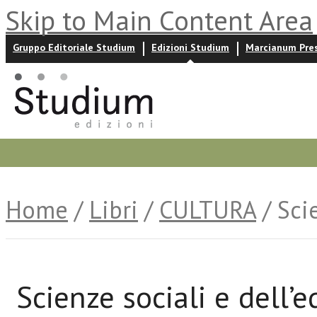
Skip to Main Content Area
Gruppo Editoriale Studium
Edizioni Studium
Marcianum Pre
Promozioni
Prossime uscite
Autori
News ed event
Home
/
Libri
/
CULTURA
/ Sci
Scienze sociali e dell’