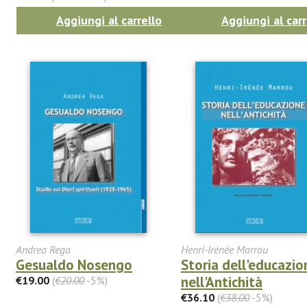
Aggiungi al carrello
Aggiungi al carr
Andrea Rega
Henri-Irénée Marrou
Gesualdo Nosengo
Storia dell'educazio
nell'Antichità
€19.00
(
€20.00
-5%)
€36.10
(
€38.00
-5%)