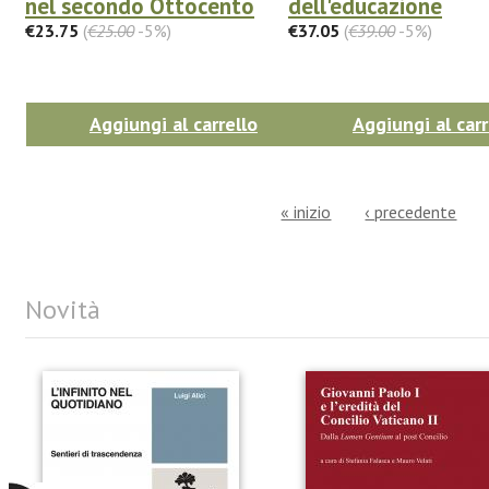
nel secondo Ottocento
dell'educazione
€23.75
(
€25.00
-5%)
€37.05
(
€39.00
-5%)
Aggiungi al carrello
Aggiungi al carr
« inizio
‹ precedente
Novità