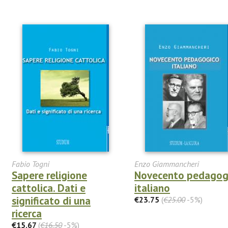
Fabio Togni
Enzo Giammancheri
Sapere religione
Novecento pedagog
cattolica. Dati e
italiano
significato di una
€23.75
(
€25.00
-5%)
ricerca
€15.67
(
€16.50
-5%)