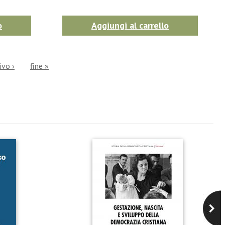
o
Aggiungi al carrello
ivo ›
fine »