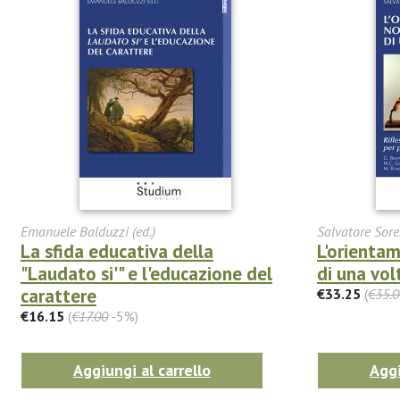
Emanuele Balduzzi (ed.)
Salvatore Sores
La sfida educativa della
L'orientam
"Laudato si'" e l'educazione del
di una vol
carattere
€33.25
(
€35.0
€16.15
(
€17.00
-5%)
Aggiungi al carrello
Aggi