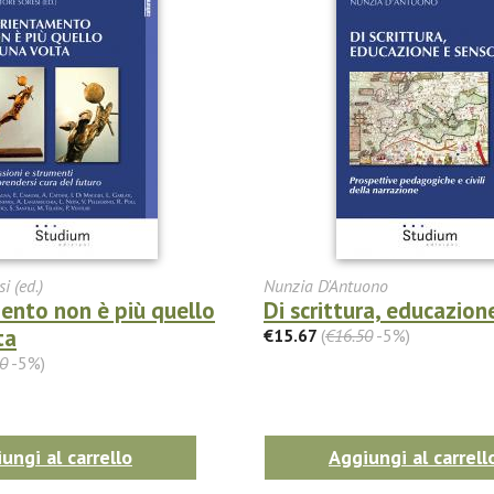
i (ed.)
Nunzia D'Antuono
ento non è più quello
Di scrittura, educazion
ta
€15.67
(
€16.50
-5%)
0
-5%)
ungi al carrello
Aggiungi al carrell