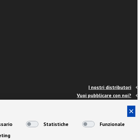
I nostri distributori
Vuoi pubblicare con noi?
Contatti
Info e spedizioni
Termini e condizioni
sario
Statistiche
Funzionale
Cookies
eting
Privacy