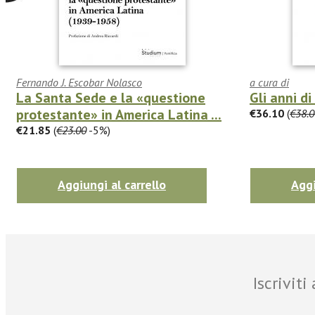
Fernando J. Escobar Nolasco
a cura di
La Santa Sede e la «questione
Gli anni d
protestante» in America Latina ...
€36.10
(
€38.0
€21.85
(
€23.00
-5%)
Aggiungi al carrello
Aggi
Iscrivit