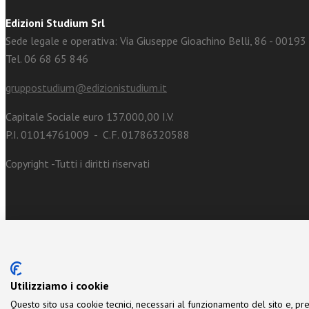
Edizioni Studium Srl
Sede legale e operativa: Via Giuseppe Gioachino Belli, 86 - 0019
Tel. 06 68 65 846
gruppostudium@edizionistudium.it
Capitale Sociale euro 137.000,00 I.V.
P.I. 01014761009 - C.F. 01786320588
Copyright -Tutti i diritti riservati
Utilizziamo i cookie
Questo sito usa cookie tecnici, necessari al funzionamento del sito e, pre