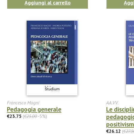
Aggiungi al carrello
Aggi
Francesco Magni
AA.VV.
Pedagogia generale
Le discipli
pedagogic
€23.75
(
€25.00
-5%)
positivis
€26.12
(
€27.5