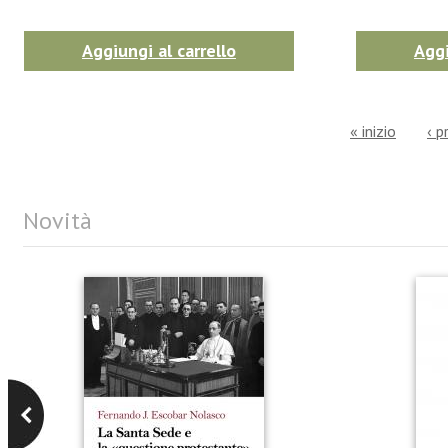
Aggiungi al carrello
Aggi
« inizio
‹ p
Novità