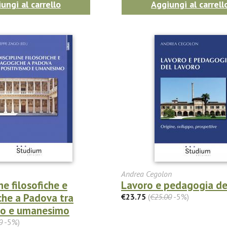
ungi al carrello
Aggiungi al carrell
Andrea Cegolon
ne filosofiche e
Lavoro e pedagogia de
he a Padova tra
€23.75
(
€25.00
-5%)
mo e umanesimo
0
-5%)