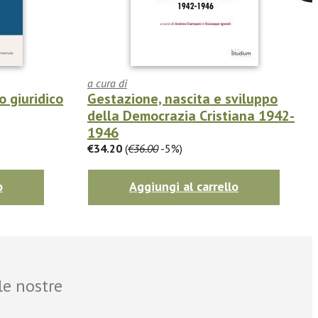
a cura di
 giuridico
Gestazione, nascita e sviluppo
della Democrazia Cristiana 1942-
1946
€34.20
(
€36.00
-5%)
o
Aggiungi al carrello
le nostre