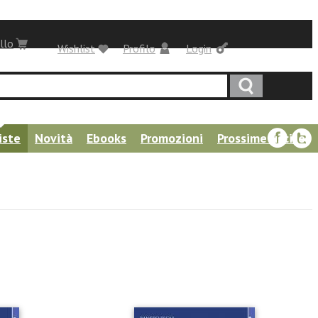
llo
Wishlist
Profilo
Login
iste
Novità
Ebooks
Promozioni
Prossime uscite