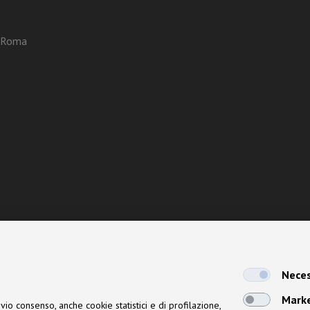
3 Roma
Neces
Mark
vio consenso, anche cookie statistici e di profilazione,