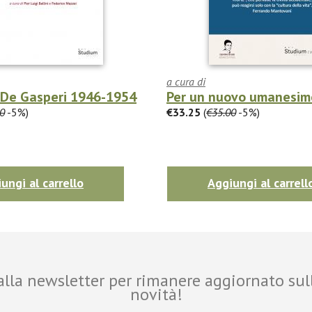
a cura di
i De Gasperi 1946-1954
Per un nuovo umanesimo
0
-5%)
€33.25
(
€35.00
-5%)
ungi al carrello
Aggiungi al carrell
i alla newsletter per rimanere aggiornato sul
novità!