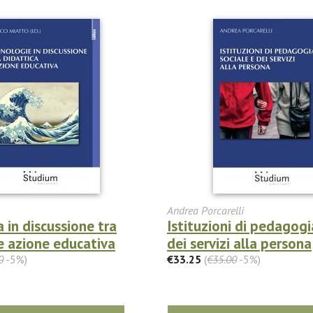
Andrea Porcarelli
 in discussione tra
Istituzioni di pedagogi
e azione educativa
dei servizi alla persona
0
-5%)
€33.25
(
€35.00
-5%)