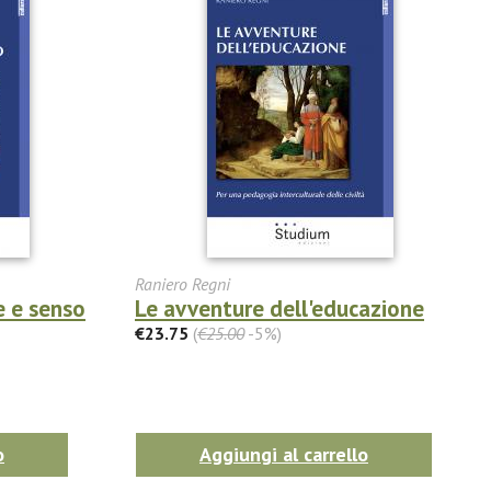
Raniero Regni
e e senso
Le avventure dell'educazione
€23.75
(
€25.00
-5%)
o
Aggiungi al carrello