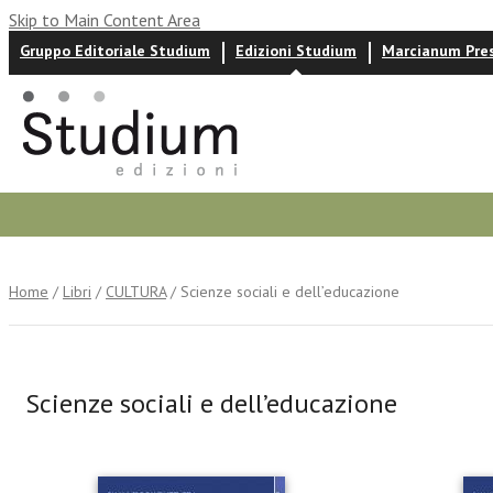
Skip to Main Content Area
Gruppo Editoriale Studium
Edizioni Studium
Marcianum Pre
Autori
News ed eventi
Recensioni
Home
/
Libri
/
CULTURA
/ Scienze sociali e dell’educazione
Scienze sociali e dell’educazione