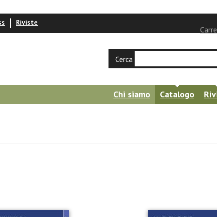
ss
Riviste
Carre
Cerca
Chi siamo
Catalogo
Riv