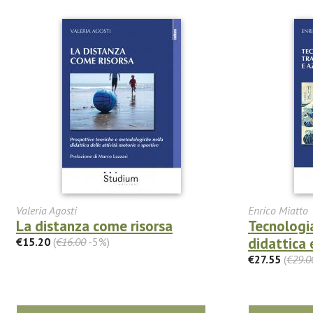
Valeria Agosti
Enrico Miatto
La distanza come risorsa
Tecnologia
didattica 
€15.20
(
€16.00
-5%)
€27.55
(
€29.0