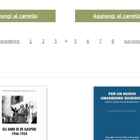
ungi al carrello
Aggiungi al carrell
recedente
1
2
3
4
5
6
7
8
success