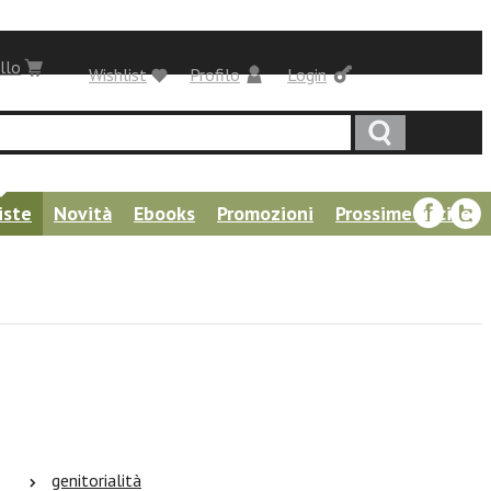
llo
Wishlist
Profilo
Login
iste
Novità
Ebooks
Promozioni
Prossime uscite
genitorialità