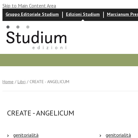
Skip to Main Content Area
Gruppo Editoriale Studium
Edizioni Studium
Marcianum Pre
Autori
News ed eventi
Recensioni
Home
/
Libri
/ CREATE - ANGELICUM
CREATE - ANGELICUM
genitorialità
genitorialità