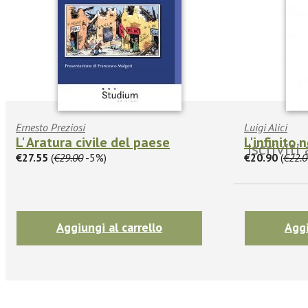
Ernesto Preziosi
Luigi Alici
L' Aratura civile del paese
L'infinito 
Iscrivit
€27.55
(
€29.00
-5%)
€20.90
(
€22.0
Aggiungi al carrello
Aggi