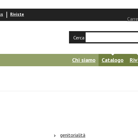
ss
Riviste
Carre
Cerca
Chi siamo
Catalogo
Riv
genitorialità