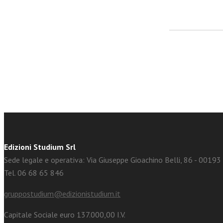
facebook
Twitter
Edizioni Studium Srl
Sede legale e operativa: Via Giuseppe Gioachino Belli, 86 - 0019
Tel. 06 68 65 846
gruppostudium@edizionistudium.it
Capitale Sociale euro 137.000,00 I.V.