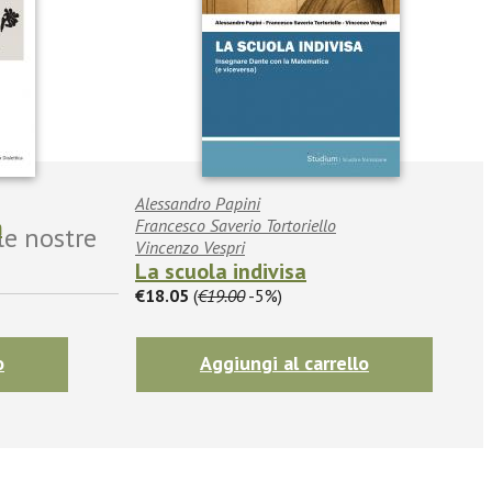
Alessandro Papini
m
Francesco Saverio Tortoriello
le nostre
Vincenzo Vespri
La scuola indivisa
€18.05
(
€19.00
-5%)
o
Aggiungi al carrello