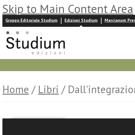
Skip to Main Content Area
Gruppo Editoriale Studium
Edizioni Studium
Marcianum Pre
Promozioni
Prossime uscite
Autori
News ed event
Home
/
Libri
/ Dall'integrazio
Francesco Magni