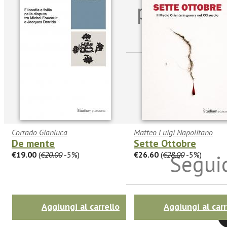
per riman
sulle n
Corrado Gianluca
Matteo Luigi Napolitano
De mente
Sette Ottobre
€19.00
(
€20.00
-5%)
€26.60
(
€28.00
-5%)
Seguic
Aggiungi al carrello
Aggiungi al carr
Twitter