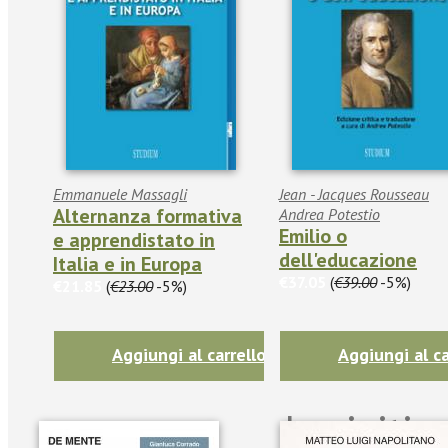
Emmanuele Massagli
Jean - Jacques Rousseau
Alternanza formativa
Andrea Potestio
Emilio o
e apprendistato in
dell'educazione
Italia e in Europa
€37.05
(
€39.00
-5%)
€21.85
(
€23.00
-5%)
Aggiungi al carrello
Aggiungi al ca
Iscriviti