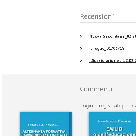
Recensioni
Nuova Secondaria_03.2
il foglio_01/05/18
IlSussidiario.net_12.02
Commenti
Login
o
registrati
per in