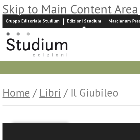
Skip to Main Content Area
Gruppo Editoriale Studium
Edizioni Studium
Marcianum Pre
Promozioni
Prossime uscite
Autori
News ed event
Home
/
Libri
/ Il Giubileo
Paolo VI
Giacomo Canobbio