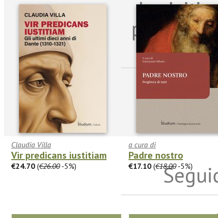
Iscriviti
per riman
sulle n
Claudia Villa
a cura di
Vir predicans iustitiam
Padre nostro
€24.70
(
€26.00
-5%)
€17.10
(
€18.00
-5%)
Seguic
Twitter