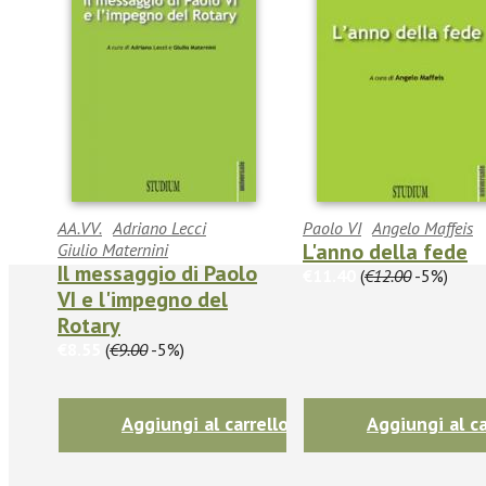
AA.VV.
Adriano Lecci
Paolo VI
Angelo Maffeis
L'anno della fede
Giulio Maternini
Il messaggio di Paolo
€11.40
(
€12.00
-5%)
VI e l'impegno del
Rotary
€8.55
(
€9.00
-5%)
Aggiungi al carrello
Aggiungi al ca