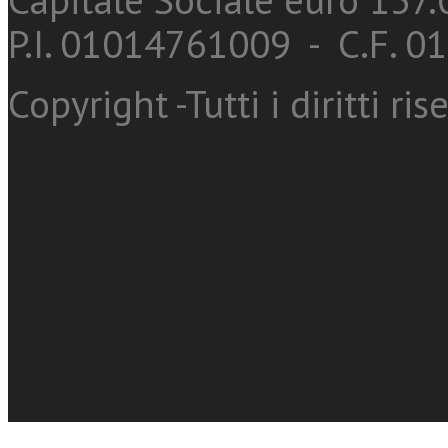
P.I. 01014761009 - C.F. 
Copyright -Tutti i diritti ris