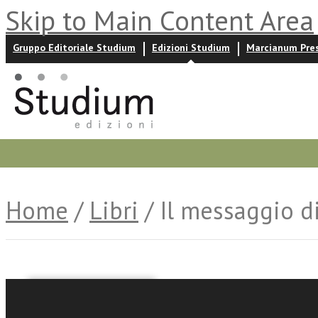
Skip to Main Content Area
Gruppo Editoriale Studium
Edizioni Studium
Marcianum Pre
Promozioni
Prossime uscite
Autori
News ed event
Home
/
Libri
/ Il messaggio d
AA.VV.
Adriano Lecci