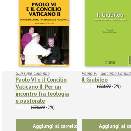
Giuseppe Colombo
Paolo VI
Giacomo Canobb
Paolo VI e il Concilio
Il Giubileo
Vaticano II. Per un
€10.45
(
€11.00
-5%)
incontro fra teologia
e pastorale
€34.20
(
€36.00
-5%)
Aggiungi al carrello
Aggiungi al ca