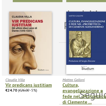
Iscriviti
per riman
sulle n
Claudia Villa
Matteo Galloni
Vir predicans iustitiam
Cultura,
evangelizzazione e
€24.70
(
€26.00
-5%)
Seguic
fede nel «Protrettic
di Clemente ...