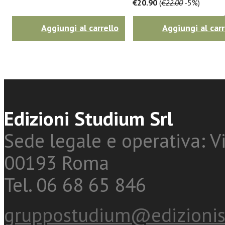
€20.90
(
€22.00
-5%)
Twitter
Aggiungi al carrello
Aggiungi al carr
Edizioni Studium Srl
Sede legale e operativa: Vi
00193 Roma
Tel. 06 68 65 846
gruppostudium@edizionis