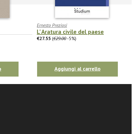
Ernesto Preziosi
L' Aratura civile del paese
€27.55
(
€29.00
-5%)
o
Aggiungi al carrello