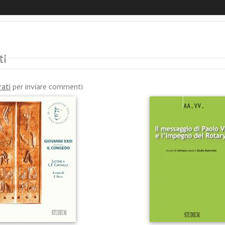
ni
ti
rati
per inviare commenti