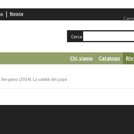
ss
Riviste
Carre
Cerca
Chi siamo
Catalogo
Riv
I Bergamo (2014). La santità del papa
XIII. Annali della fondazione Papa Giovanni
(2014). La santità del papa