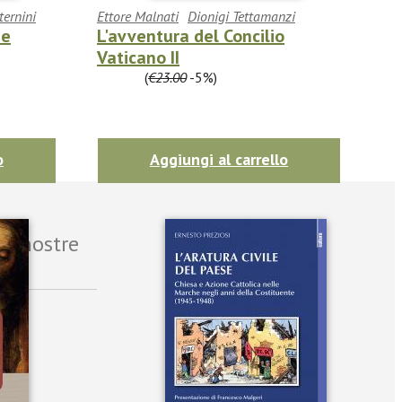
ternini
Ettore Malnati
Dionigi Tettamanzi
 e
L'avventura del Concilio
Vaticano II
€21.85
(
€23.00
-5%)
o
Aggiungi al carrello
le nostre