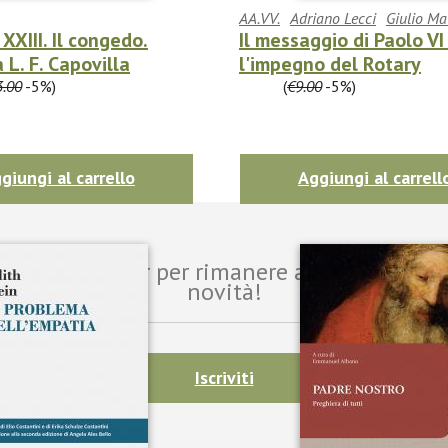
AA.VV.
Adriano Lecci
Giulio Ma
XXIII. Il congedo.
Il messaggio di Paolo VI
 L. F. Capovilla
l'impegno del Rotary
3.00
-5%)
€8.55
(
€9.00
-5%)
giungi al carrello
Aggiungi al carrell
i alla newsletter per rimanere aggiornato sul
novità!
Iscriviti