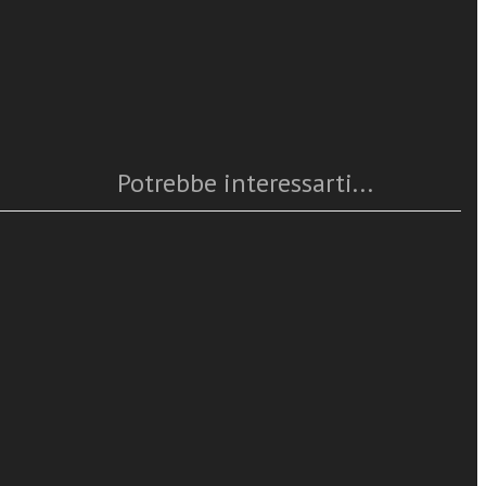
Caratteristiche
duzione
Anno
: 2015
 Il sovrano
Numero pagine
: 128
vanni XXIII.
ISBN
: 978-88-382-4280-9
II. La
Questo articolo è
disponibile
ncontro. Papa
Potrebbe interessarti...
ncesco,
2014 Lettera
CHIVIO