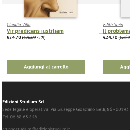
Claudia Villa
Edith Stein
Vir predicans iustitiam
Il problem
€24.70
(
€26.00
-5%)
€24.70
(
€26.0
facebook
Twitter
Aggiungi al carrello
Aggi
Edizioni Studium Srl
Sede legale e operativa: Via Giuseppe Gioachino Belli, 86 - 0019
Tel. 06 68 65 846
gruppostudium@edizionistudium.it