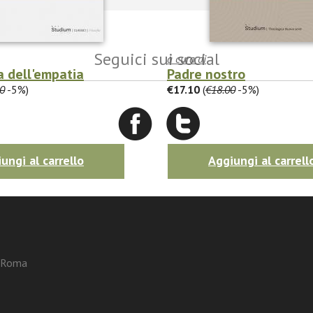
Seguici sui social
a cura di
a dell'empatia
Padre nostro
0
-5%)
€17.10
(
€18.00
-5%)
ungi al carrello
Aggiungi al carrell
3 Roma