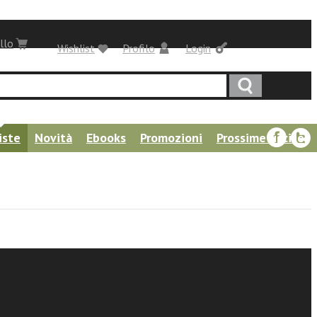
llo
Wishlist
Profilo
Login
iste
Novità
Ebooks
Promozioni
Prossime uscite
 XXIII