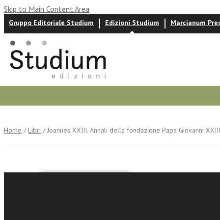
Skip to Main Content Area
Gruppo Editoriale Studium
Edizioni Studium
Marcianum Pre
Autori
News ed eventi
Recensioni
Home
/
Libri
/ Joannes XXIII. Annali della fondazione Papa Giovanni XXII
Joannes X
Bergamo 