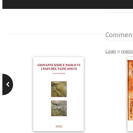
Recensio
Commen
Login
o
regist