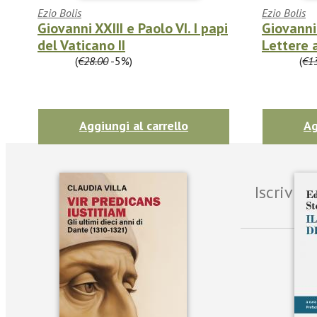
Ezio Bolis
Ezio Bolis
Giovanni XXIII e Paolo VI. I papi
Giovanni 
del Vaticano II
Lettere a
€26.60
(
€28.00
-5%)
€12.35
(
€1
Aggiungi al carrello
Ag
Iscrivit