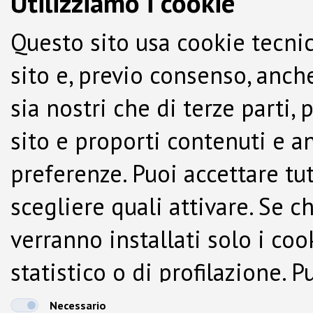
Utilizziamo i cookie
Questo sito usa cookie tecnic
sito e, previo consenso, anche
sia nostri che di terze parti,
sito e proporti contenuti e a
preferenze. Puoi accettare tutti
scegliere quali attivare. Se c
verranno installati solo i co
statistico o di profilazione.
dalla Cookie Policy.
Necessario