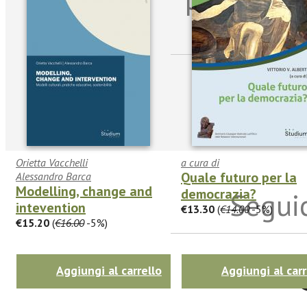
sulle n
Orietta Vacchelli
a cura di
Quale futuro per la
Alessandro Barca
Modelling, change and
democrazia?
Seguic
intevention
€13.30
(
€14.00
-5%)
€15.20
(
€16.00
-5%)
Twitter
Aggiungi al carrello
Aggiungi al carr