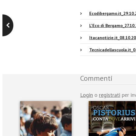
Ecodibergamo.it_29.10.
L'Eco di Bergamo_27.10
Itacanotizie.it_08.10.2
Tecnicadellascuola.it_0
Commenti
Login
o
registrati
per in