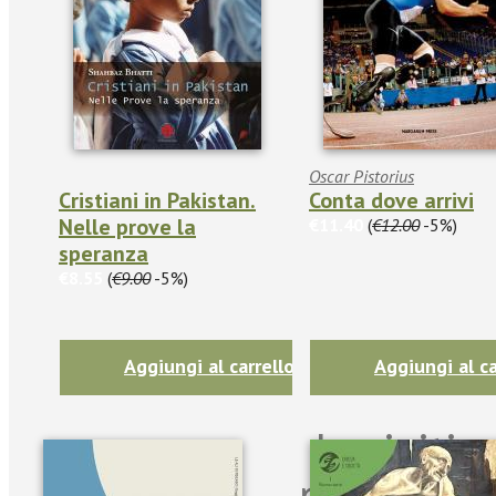
Oscar Pistorius
Cristiani in Pakistan.
Conta dove arrivi
Nelle prove la
€11.40
(
€12.00
-5%)
speranza
€8.55
(
€9.00
-5%)
Aggiungi al carrello
Aggiungi al ca
Iscriviti
per riman