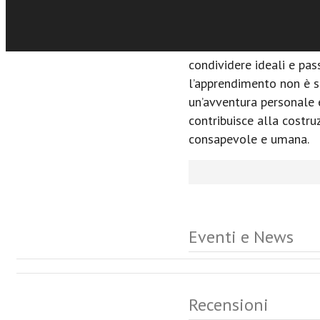
la bellezza, si conserva
formata la nostra visio
l’arte di affrontare le d
condividere ideali e pass
l’apprendimento non è s
un’avventura personale e
contribuisce alla costru
consapevole e umana.
Eventi e News
Recensioni