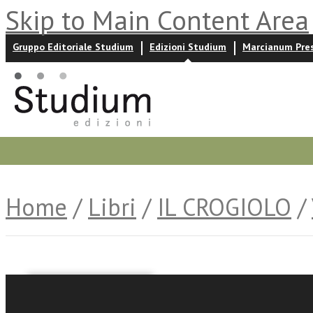
Skip to Main Content Area
Gruppo Editoriale Studium
Edizioni Studium
Marcianum Pre
Promozioni
Prossime uscite
Autori
News ed event
Home
/
Libri
/
IL CROGIOLO
/
Gustavo Micheletti