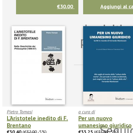
€30.00
Aggiungi al ca
Iscriviti
per riman
sulle n
Pietro Tomasi
a cura di
L'Aristotele inedito di F.
Per un nuovo
Brentano
umanesimo giuridico
Seguic
€30.40
(
€32.00
-5%)
€33.25
(
€35.00
-5%)