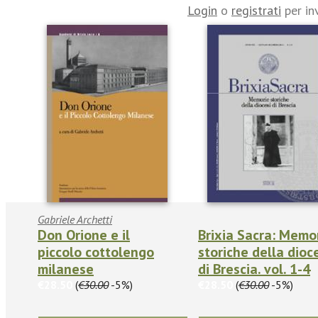
Login
o
registrati
per in
Gabriele Archetti
Don Orione e il
Brixia Sacra: Memo
piccolo cottolengo
storiche della dioc
milanese
di Brescia. vol. 1-4
€28.50
(
€30.00
-5%)
€28.50
(
€30.00
-5%)