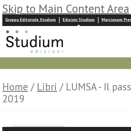
Skip to Main Content Area
Gruppo Editoriale Studium
Edizioni Studium
Marcianum Pre
Promozioni
Prossime uscite
Autori
News ed event
Home
/
Libri
/ LUMSA - Il pass
2019