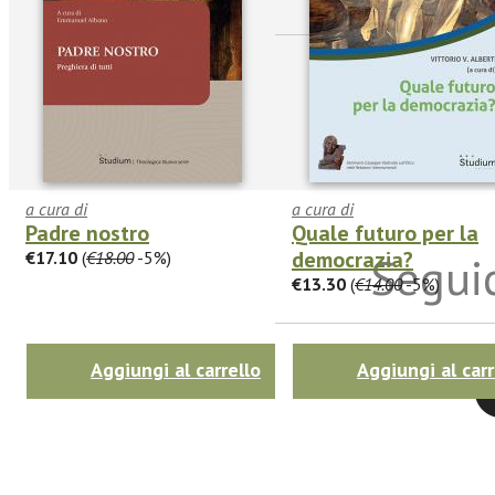
a cura di
a cura di
Padre nostro
Quale futuro per la
democrazia?
€17.10
(
€18.00
-5%)
Seguic
€13.30
(
€14.00
-5%)
Aggiungi al carrello
Aggiungi al carr
Twitter