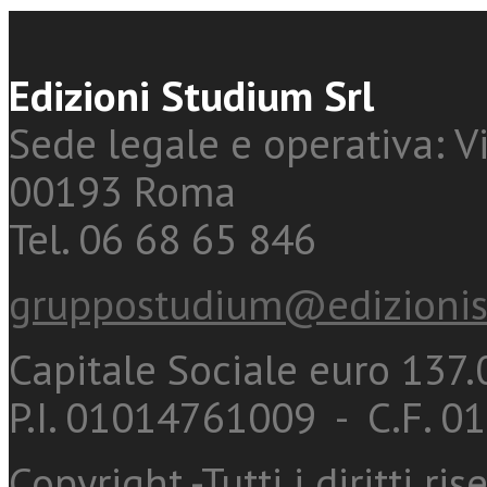
Edizioni Studium Srl
Sede legale e operativa: Vi
00193 Roma
Tel. 06 68 65 846
gruppostudium@edizionis
Capitale Sociale euro 137.0
P.I. 01014761009 - C.F. 
Copyright -Tutti i diritti ris