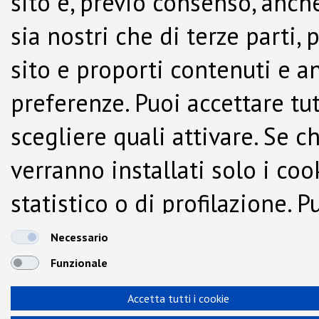
sito e, previo consenso, anche
sia nostri che di terze parti,
sito e proporti contenuti e a
preferenze. Puoi accettare tutti
scegliere quali attivare. Se c
verranno installati solo i co
statistico o di profilazione.
dalla Cookie Policy.
Necessario
Funzionale
Accetta tutti i cookie