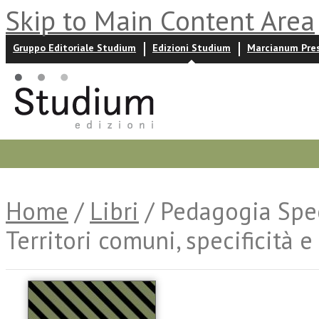
Skip to Main Content Area
Gruppo Editoriale Studium
Edizioni Studium
Marcianum Pre
Promozioni
Prossime uscite
Autori
News ed event
Home
/
Libri
/ Pedagogia Spec
Territori comuni, specificità e