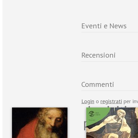
Eventi e News
Recensioni
Commenti
Login
o
registrati
per in
Iscriviti
per riman
sulle n