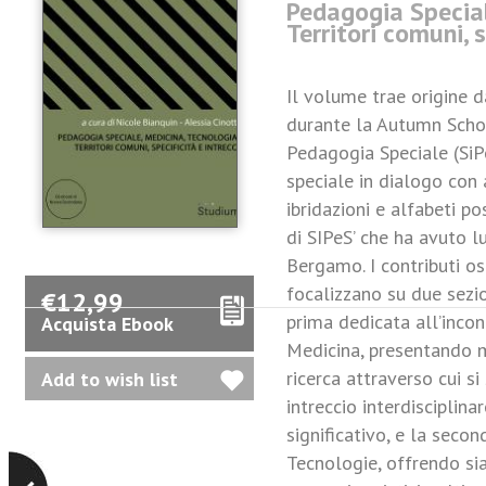
Pedagogia Special
Territori comuni, s
Il volume trae origine da
durante la Autumn Schoo
Pedagogia Speciale (SiP
speciale in dialogo con a
ibridazioni e alfabeti po
di SIPeS’ che ha avuto l
Bergamo. I contributi os
focalizzano su due sezio
€12,99
prima dedicata all’inco
Acquista Ebook
Medicina, presentando mo
ricerca attraverso cui 
intreccio interdisciplin
significativo, e la seco
Tecnologie, offrendo sia