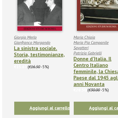
Giorgio Merlo
Maria Chiaia
Gianfranco Morgando
Maria Pia Campanile
La sinistra sociale.
Savatteri
Patrizia Gabrielli
Storia, testimonianze,
Donne d'Italia. Il
eredità
Centro Italiano
€15.67
(
€16.50
-5%)
femminile, la Chiesa
Paese dal 1945 agl
anni Novanta
€28.50
(
€30.00
-5%)
Aggiungi al carrello
Aggiungi al ca