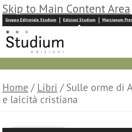
Skip to Main Content Area
Gruppo Editoriale Studium
Edizioni Studium
Marcianum Pre
Promozioni
Prossime uscite
Autori
News ed event
Home
/
Libri
/ Sulle orme di 
e laicità cristiana