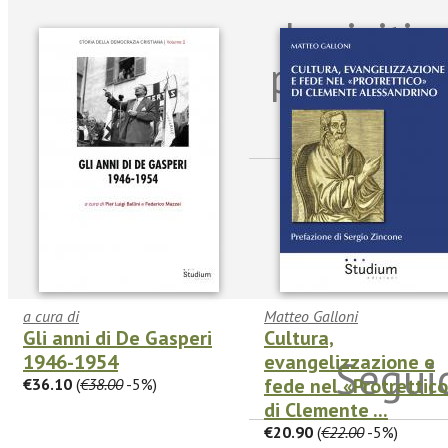
Iscriviti
per riman
sulle n
a cura di
Matteo Galloni
Gli anni di De Gasperi
Cultura,
1946-1954
evangelizzazione e
Seguic
fede nel «Protrettic
€36.10
(
€38.00
-5%)
di Clemente ...
€20.90
(
€22.00
-5%)