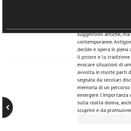
privato, famiglia-lavoro
esalta il "genio femminil
voto alla cittadinanza 
compiuto dalle dome tro
suggestioni antiche, ma
contemporanee. Antigone
decide e opera in piena
il potere e la tradizione
evocare situazioni di umi
avvolta in molte parti 
segnata da secolari disc
memoria di un percorso
emergere l'importanza d
sulla realtà donna, anch
scoprire e da promuove