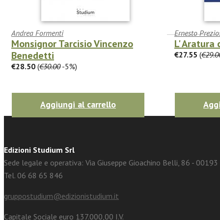
Andrea Formenti
Ernesto Prezio
Monsignor Tarcisio Vincenzo
L' Aratura 
Benedetti
€27.55
(
€29.0
facebook
Twitter
€28.50
(
€30.00
-5%)
Aggiungi al carrello
Aggi
Edizioni Studium Srl
Sede legale e operativa: Via Giuseppe Gioachino Belli, 86 - 0019
Tel. 06 68 65 846
gruppostudium@edizionistudium.it
Capitale Sociale euro 137.000,00 I.V.