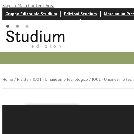
Skip to Main Content Area
Gruppo Editoriale Studium
Edizioni Studium
Marcianum Pre
Autori
News ed eventi
Recensioni
Home
/
Riviste
/
IO01 - Umanesimo tecnologico
/ IO01 - Umanesimo tecno
IO01 - U