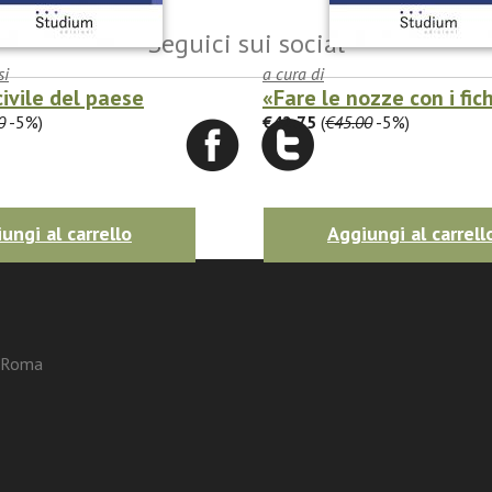
Seguici sui social
si
a cura di
civile del paese
«Fare le nozze con i fic
0
-5%)
€42.75
(
€45.00
-5%)
ungi al carrello
Aggiungi al carrell
3 Roma