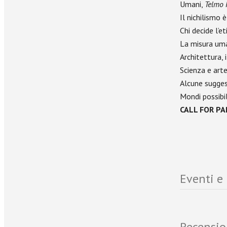
Umani,
Telmo 
Il nichilismo 
Chi decide l’et
La misura uman
Architettura, 
Scienza e art
Alcune suggest
Mondi possibil
CALL FOR PA
Eventi e
Recensio