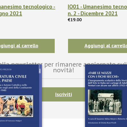
manesimo tecnologico -
IO01 - Umanesimo tecno
ugno 2021
n. 2 - Dicembre 2021
€19.00
giungi al carrello
Aggiungi al carrell
i alla newsletter per rimanere aggiornato sul
novità!
Iscriviti