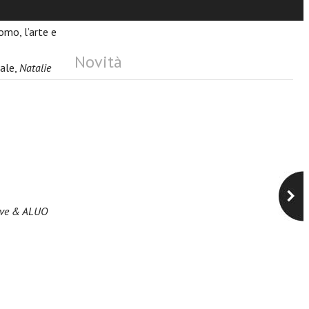
ari
omo, l’arte e
Novità
tale,
Natalie
ève & ALUO