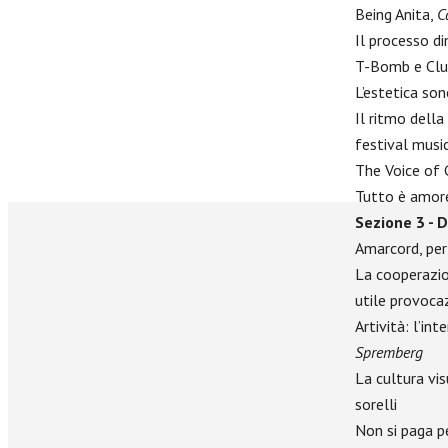
Being Anita,
C
Il processo di
T-Bomb e Clu
L’estetica son
Il ritmo della
festival music
The Voice of
Tutto è amore
Sezione 3 - 
Amarcord, per
La cooperazion
utile provoca
Artività: l’in
Spremberg
La cultura vis
sorelli
Non si paga p