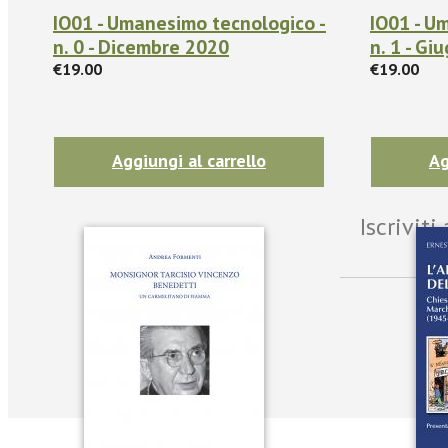
IO01 - Umanesimo tecnologico -
IO01 - U
n. 0 - Dicembre 2020
n. 1 - Gi
€19.00
€19.00
Aggiungi al carrello
Ag
Iscrivit