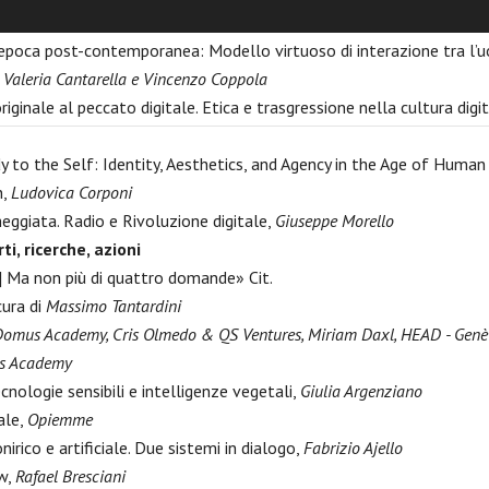
e: Il Reale come Sintomo in un mondo senza negativo,
Arianna Ferr
’epoca post-contemporanea: Modello virtuoso di interazione tra l’u
,
Valeria Cantarella e Vincenzo Coppola
iginale al peccato digitale. Etica e trasgressione nella cultura digi
 to the Self: Identity, Aesthetics, and Agency in the Age of Human
n,
Ludovica Corponi
eggiata. Radio e Rivoluzione digitale,
Giuseppe Morello
ti, ricerche, azioni
..] Ma non più di quattro domande» Cit.
cura di
Massimo Tantardini
omus Academy, Cris Olmedo & QS Ventures, Miriam Daxl, HEAD - Gen
s Academy
cnologie sensibili e intelligenze vegetali,
Giulia Argenziano
iale,
Opiemme
irico e artificiale. Due sistemi in dialogo,
Fabrizio Ajello
w,
Rafael Bresciani