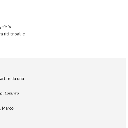
elista
riti tribali e
artire da una
vo,
Lorenzo
à, Marco