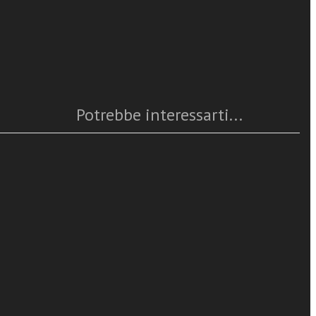
Caratteristiche
ica,
Massimo
Anno
: 2025
Numero pagine
: 168
ISBN
: 978-88-382-5624-0
Questo articolo è
disponibile
GenAI
Potrebbe interessarti...
 Marchetti
f Doubt,
nAIres,
he
ll'era