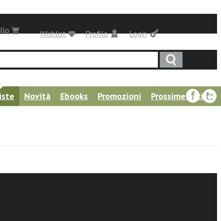
llo
Wishlist
Profilo
Login
iste
Novità
Ebooks
Promozioni
Prossime uscite