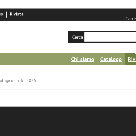
ss
Riviste
Carre
Cerca
Chi siamo
Catalogo
Riv
logico - n. 6 - 2025
manesimo tecnologico - n. 6 - 2025