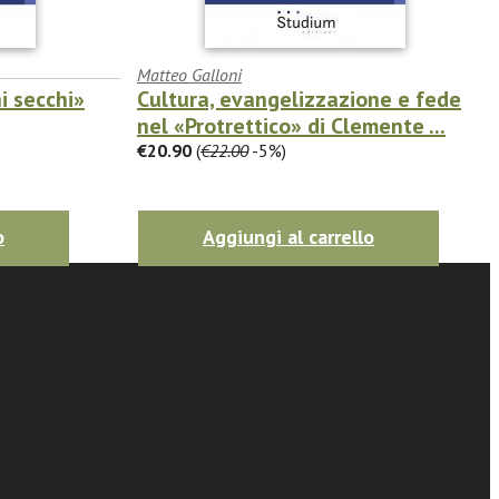
Matteo Galloni
hi secchi»
Cultura, evangelizzazione e fede
nel «Protrettico» di Clemente ...
€20.90
(
€22.00
-5%)
o
Aggiungi al carrello