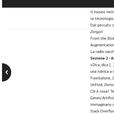
Paris Syndrom
Il museo nell
la tecnologia
Dal peccato or
Zangari
From the Body
Augmentatio
La radio sacch
Sezione 2 - Ar
«Dica, dica [.
una rubrica a 
Fuorisalone,
D
Unfold,
Domu
Chi è cosa? Te
Genesi Artific
Immaginario on
Slack Overflo