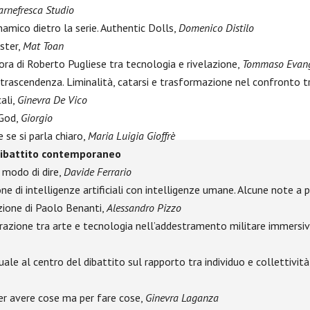
arnefresca Studio
namico dietro la serie. Authentic Dolls,
Domenico Distilo
ster,
Mat Toan
ora di Roberto Pugliese tra tecnologia e rivelazione,
Tommaso Evang
 trascendenza. Liminalità, catarsi e trasformazione nel confronto tra 
ali,
Ginevra De Vico
 God,
Giorgio
 se si parla chiaro,
Maria Luigia Gioffrè
Dibattito contemporaneo
 modo di dire,
Davide Ferrario
e di intelligenze artificiali con intelligenze umane. Alcune note a p
zione di Paolo Benanti,
Alessandro Pizzo
terazione tra arte e tecnologia nell’addestramento militare immersi
uale al centro del dibattito sul rapporto tra individuo e collettivit
er avere cose ma per fare cose,
Ginevra Laganza