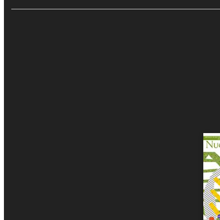
Recensio
Eventi e
€5.00
Aggiungi al carrello
Sfoglia online