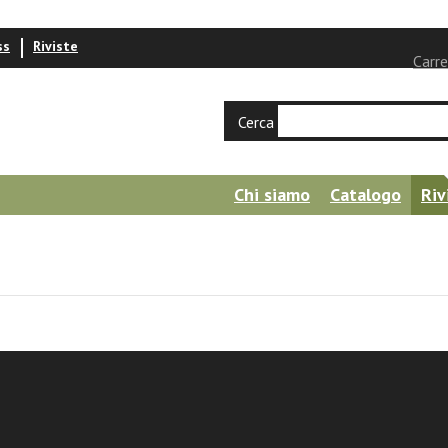
ss
Riviste
Carre
Cerca
Chi siamo
Catalogo
Riv
condaria Ricerca, n. 1 settembre 2013