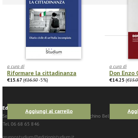
facebook
Twitter
a cura di
a cura di
Riformare la cittadinanza
Don Enzo 
€15.67
(
€16.50
-5%)
€14.25
(
€15.0
Edizioni Studium Srl
Aggiungi al carrello
Aggi
Sede legale e operativa: Via Giuseppe Gioachino Belli, 86 - 0019
Tel. 06 68 65 846
gruppostudium@edizionistudium.it