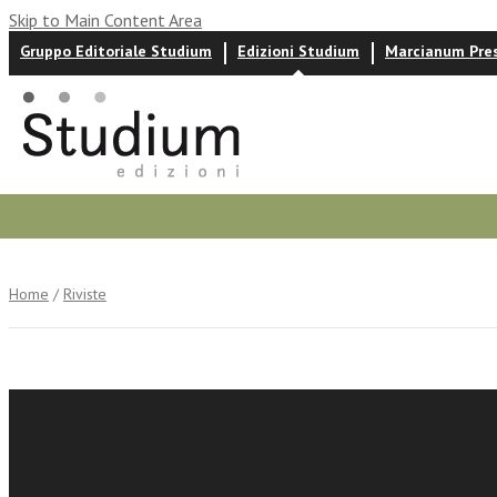
Skip to Main Content Area
Gruppo Editoriale Studium
Edizioni Studium
Marcianum Pre
Autori
News ed eventi
Recensioni
Home
/
Riviste
Nuova Se