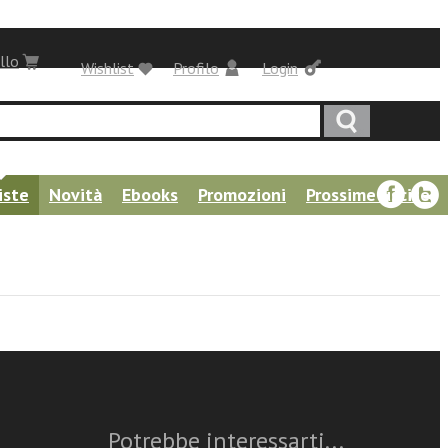
llo
Wishlist
Profilo
Login
iste
Novità
Ebooks
Promozioni
Prossime uscite
Questo articolo è
disponibile
Potrebbe interessarti...