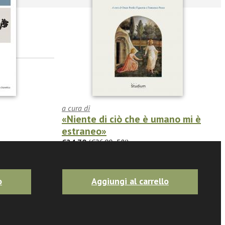
a cura di
«Niente di ciò che è umano mi è
estraneo»
€24.70
(
€26.00
-5%)
o
Aggiungi al carrello