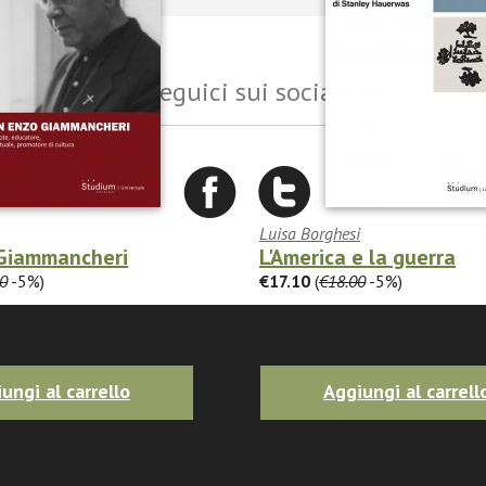
Seguici sui social
Luisa Borghesi
Giammancheri
L'America e la guerra
0
-5%)
€17.10
(
€18.00
-5%)
ungi al carrello
Aggiungi al carrell
3 Roma