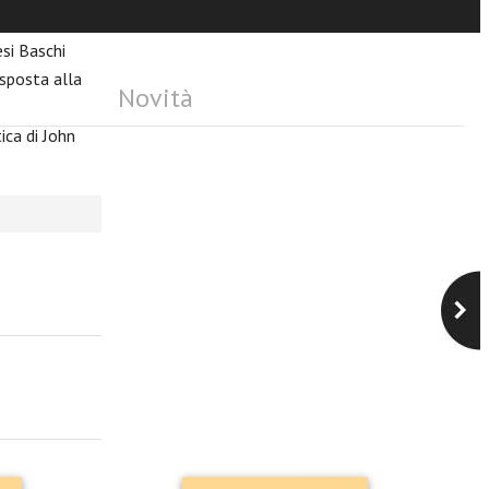
 missione
si Baschi
isposta alla
Novità
tica di John