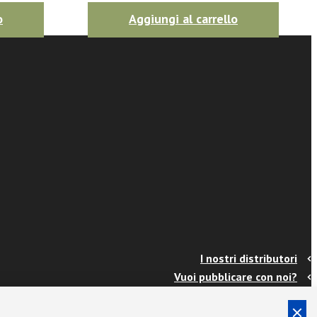
o
Aggiungi al carrello
I nostri distributori
Vuoi pubblicare con noi?
Contatti
Info e spedizioni