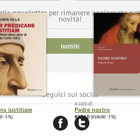
i alla newsletter per rimanere aggiornato sul
novità!
Iscriviti
Seguici sui social
a cura di
ans iustitiam
Padre nostro
0
-5%)
€17.10
(
€18.00
-5%)