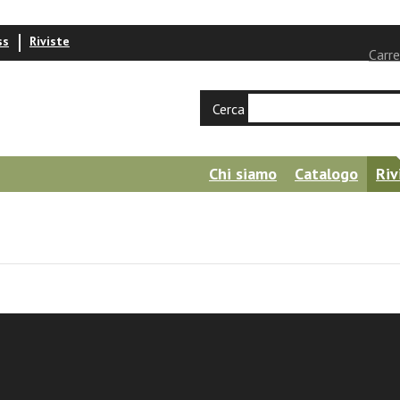
ss
Riviste
Carre
Cerca
Chi siamo
Catalogo
Riv
a e Vita 3/2019 - Sezione Online