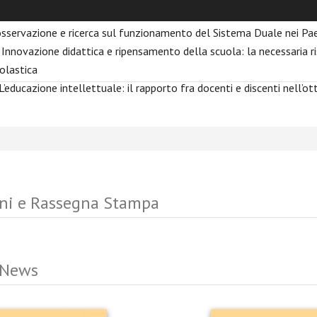
ria Scandurra
, Breve nota su un modello comparativo. Report sulla
i osservazione e ricerca sul funzionamento del Sistema Duale nei Pae
, Innovazione didattica e ripensamento della scuola: la necessaria r
olastica
 L’educazione intellettuale: il rapporto fra docenti e discenti nell’ot
ni e Rassegna Stampa
 News