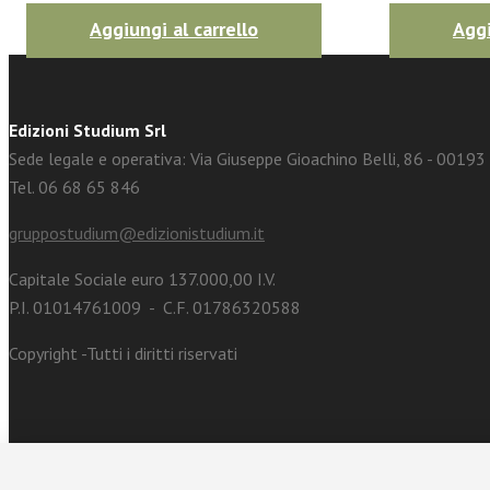
Aggiungi al carrello
Aggi
Edizioni Studium Srl
Sede legale e operativa: Via Giuseppe Gioachino Belli, 86 - 0019
Tel. 06 68 65 846
gruppostudium@edizionistudium.it
Capitale Sociale euro 137.000,00 I.V.
P.I. 01014761009 - C.F. 01786320588
Copyright -Tutti i diritti riservati