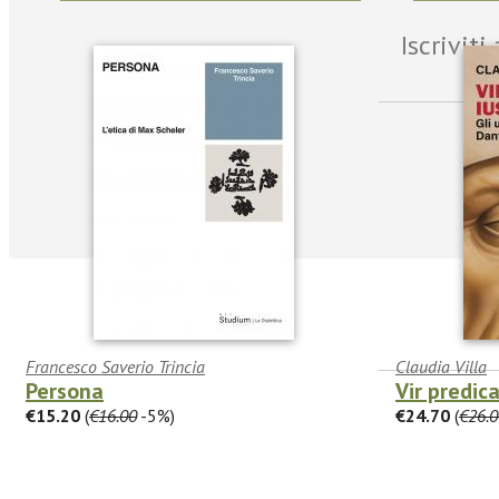
Iscrivit
Francesco Saverio Trincia
Claudia Villa
Persona
Vir predic
€15.20
(
€16.00
-5%)
€24.70
(
€26.0
facebook
Twitter