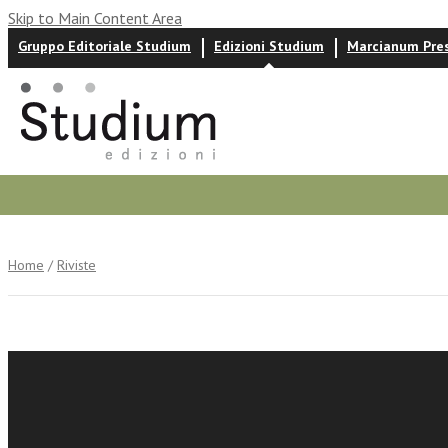
Skip to Main Content Area
Gruppo Editoriale Studium
Edizioni Studium
Marcianum Pre
Autori
News ed eventi
Recensioni
Home
/
Riviste
Pedagogi