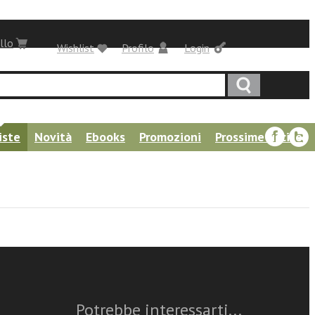
llo
Wishlist
Profilo
Login
iste
Novità
Ebooks
Promozioni
Prossime uscite
Questo articolo è
disponibile
Potrebbe interessarti...