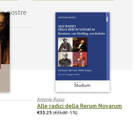
le nostre
Antonio Russo
Alle radici della Rerum Novarum
€33.25
(
€35.00
-5%)