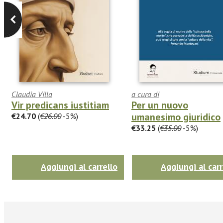
Claudia Villa
a cura di
Vir predicans iustitiam
Per un nuovo
umanesimo giuridico
€24.70
(
€26.00
-5%)
€33.25
(
€35.00
-5%)
Aggiungi al carrello
Aggiungi al carr