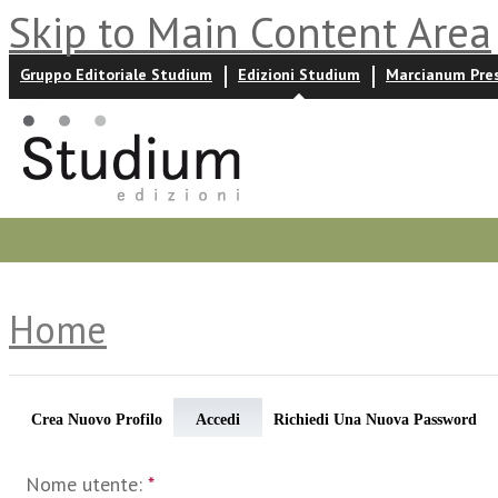
Skip to Main Content Area
Gruppo Editoriale Studium
Edizioni Studium
Marcianum Pre
Promozioni
Prossime uscite
Autori
News ed event
Home
Crea Nuovo Profilo
Accedi
Richiedi Una Nuova Password
Nome utente:
*