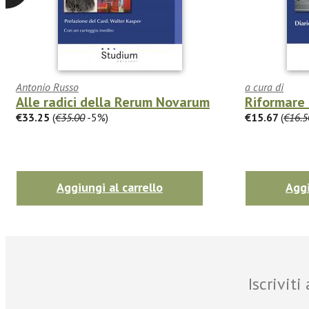
Antonio Russo
a cura di
Alle radici della Rerum Novarum
Riformare 
€33.25
(
€35.00
-5%)
€15.67
(
€16.5
Aggiungi al carrello
Aggi
Iscrivit