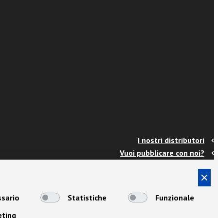
I nostri distributori
Vuoi pubblicare con noi?
Contatti
Info e spedizioni
Termini e condizioni
sario
Statistiche
Funzionale
Cookies
eting
Privacy