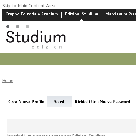
Skip to Main Content Area
Gruppo Editoriale Studium
Edizioni Studium
Marcianum Pre
Autori
News ed eventi
Recensioni
Home
Crea Nuovo Profilo
Accedi
Richiedi Una Nuova Password