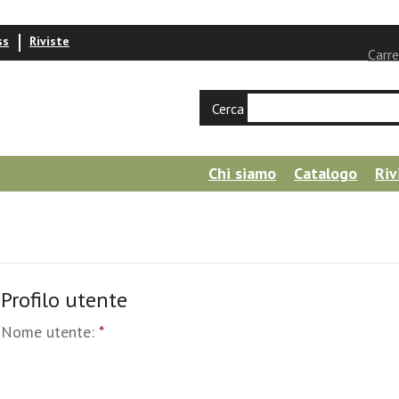
ss
Riviste
Carre
Cerca
Chi siamo
Catalogo
Riv
Profilo utente
Nome utente:
*