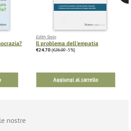
Edith Stein
mocrazia?
Il problema dell'empatia
€24.70
(
€26.00
-5%)
o
Aggiungi al carrello
le nostre