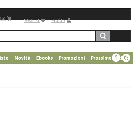
llo
Wishlist
Profilo
iste
Novità
Ebooks
Promozioni
Prossime uscite