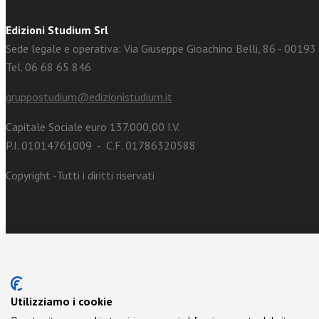
Edizioni Studium Srl
Sede legale e operativa: Via Giuseppe Gioachino Belli, 86 - 0019
Tel. 06 68 65 846
gruppostudium@edizionistudium.it
Capitale Sociale euro 137.000,00 I.V.
P.I. 01014761009 - C.F. 01786320588
Copyright -Tutti i diritti riservati
Utilizziamo i cookie