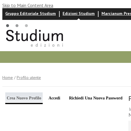
Skip to Main Content Area
Gruppo Editoriale Studium
Edizioni Studium
Marcianum Pre
Autori
News ed eventi
Recensioni
Home
/
Profilo utente
Crea Nuovo Profilo
Accedi
Richiedi Una Nuova Password
I