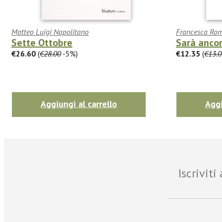
Matteo Luigi Napolitano
Francesca Rom
Sette Ottobre
Sarà ancor
€26.60
(
€28.00
-5%)
€12.35
(
€13.0
Aggiungi al carrello
Aggi
Iscrivit