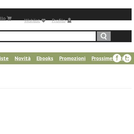
llo
Wishlist
Profilo
iste
Novità
Ebooks
Promozioni
Prossime uscite