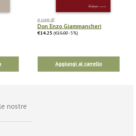
a cura di
Don Enzo Giammancheri
€14.25
(
€15.00
-5%)
o
Aggiungi al carrello
le nostre