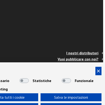
I nostri distributori
Vuoi pubblicare con noi?
Contatti
Info e spedizioni
Termini e condizioni
sario
Statistiche
Funzionale
Cookies
eting
Privacy
Area Docenti
ta tutti i cookie
Salva le impostazioni
Newsletter