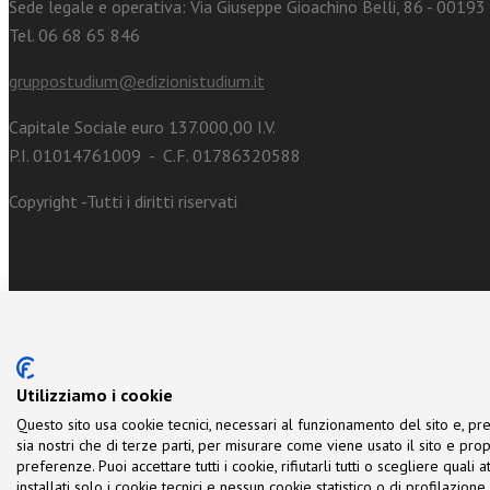
Sede legale e operativa: Via Giuseppe Gioachino Belli, 86 - 0019
Tel. 06 68 65 846
gruppostudium@edizionistudium.it
Capitale Sociale euro 137.000,00 I.V.
P.I. 01014761009 - C.F. 01786320588
Copyright -Tutti i diritti riservati
Utilizziamo i cookie
Questo sito usa cookie tecnici, necessari al funzionamento del sito e, pre
sia nostri che di terze parti, per misurare come viene usato il sito e prop
preferenze. Puoi accettare tutti i cookie, rifiutarli tutti o scegliere quali
installati solo i cookie tecnici e nessun cookie statistico o di profilazio