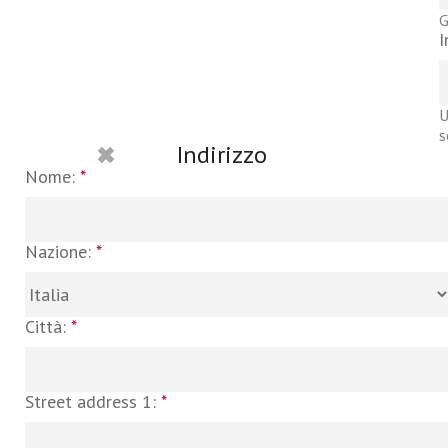
G
I
U
s
Indirizzo
Nome:
*
Nazione:
*
Città:
*
Street address 1:
*