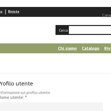
ss
Riviste
Carre
Cerca
Chi siamo
Catalogo
Riv
Profilo utente
nformazioni sul profilo utente
Nome utente:
*