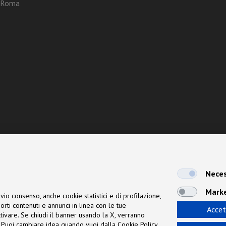
3 Roma
Neces
Mark
vio consenso, anche cookie statistici e di profilazione,
orti contenuti e annunci in linea con le tue
Accet
 attivare. Se chiudi il banner usando la X, verranno
ne. Puoi cambiare idea quando vuoi dalla Cookie Policy.