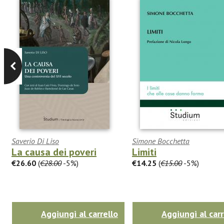
Saverio Di Liso
Simone Bocchetta
La causa dei poveri
Limiti
€26.60
(
€28.00
-5%)
€14.25
(
€15.00
-5%)
Aggiungi al carrello
Aggiungi al carr