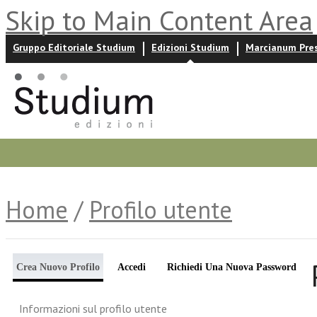
Skip to Main Content Area
Gruppo Editoriale Studium
Edizioni Studium
Marcianum Pre
Promozioni
Prossime uscite
Autori
News ed event
Home
/
Profilo utente
Crea Nuovo Profilo
Accedi
Richiedi Una Nuova Password
Informazioni sul profilo utente