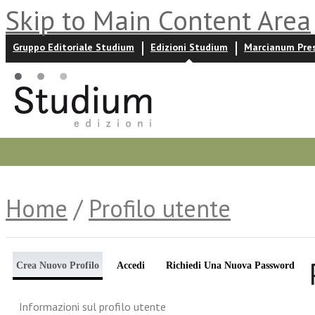
Skip to Main Content Area
Gruppo Editoriale Studium
Edizioni Studium
Marcianum Pre
Promozioni
Prossime uscite
Autori
News ed event
Home
/
Profilo utente
Crea Nuovo Profilo
Accedi
Richiedi Una Nuova Password
Informazioni sul profilo utente